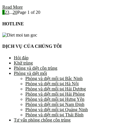
Read More
1
2
3
...
20
Page 1 of 20
HOTLINE
DỊCH VỤ CỦA CHÚNG TÔI
Hỏi đáp
Khử trùng
Phòng và diệt côn trùng
Phòng và diệt mối
Phòng và diệt mối tại Bắc Ninh
Phòng và diệt mối tại Hà Nội
Phòng và diệt mối tại Hải Dương
Phòng và diệt mối tại Hải Phòng
Phòng và diệt mối tại Hưng Yên
Phòng và diệt mối tại Nam Định
Phòng và diệt mối tại Quảng Ninh
Phòng và diệt mối tại Thái Bình
Tư vấn phòng chống côn trùng