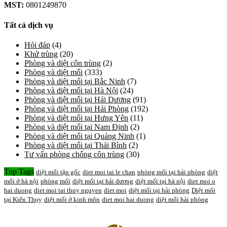
MST:
0801249870
Tất cả dịch vụ
Hỏi đáp
(4)
Khử trùng
(20)
Phòng và diệt côn trùng
(2)
Phòng và diệt mối
(333)
Phòng và diệt mối tại Bắc Ninh
(7)
Phòng và diệt mối tại Hà Nội
(24)
Phòng và diệt mối tại Hải Dương
(91)
Phòng và diệt mối tại Hải Phòng
(192)
Phòng và diệt mối tại Hưng Yên
(11)
Phòng và diệt mối tại Nam Định
(2)
Phòng và diệt mối tại Quảng Ninh
(1)
Phòng và diệt mối tại Thái Bình
(2)
Tư vấn phòng chống côn trùng
(30)
Top Tags
diệt mối tận gốc
diet moi tai le chan
phòng mối tại hải phòng
diệt
mối ở hà nội
phòng mối
diệt mối tại hải dương
diệt mối tại hà nội
diet moi o
hai duong
diet moi tai thuy nguyen
diet moi
diệt mối tại hải phòng
Diệt mối
tại Kiến Thụy
diệt mối ở kinh môn
diet moi hai duong
diệt mối hải phòng