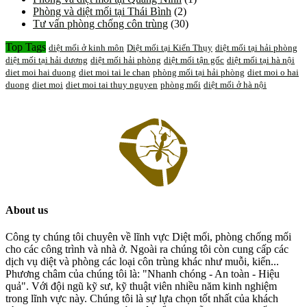
Phòng và diệt mối tại Thái Bình
(2)
Tư vấn phòng chống côn trùng
(30)
Top Tags
diệt mối ở kinh môn
Diệt mối tại Kiến Thụy
diệt mối tại hải phòng
diệt mối tại hải dương
diệt mối hải phòng
diệt mối tận gốc
diệt mối tại hà nội
diet moi hai duong
diet moi tai le chan
phòng mối tại hải phòng
diet moi o hai
duong
diet moi
diet moi tai thuy nguyen
phòng mối
diệt mối ở hà nội
About us
Công ty chúng tôi chuyên về lĩnh vực Diệt mối, phòng chống mối
cho các công trình và nhà ở. Ngoài ra chúng tôi còn cung cấp các
dịch vụ diệt và phòng các loại côn trùng khác như muỗi, kiến...
Phương châm của chúng tôi là: "Nhanh chóng - An toàn - Hiệu
quả". Với đội ngũ kỹ sư, kỹ thuật viên nhiều năm kinh nghiệm
trong lĩnh vực này. Chúng tôi là sự lựa chọn tốt nhất của khách