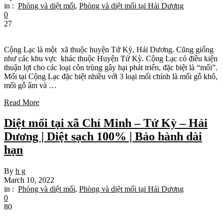
in :
Phòng và diệt mối
,
Phòng và diệt mối tại Hải Dương
0
27
Cộng Lạc là một xã thuộc huyện Tứ Kỳ, Hải Dương. Cũng giống
như các khu vực khác thuộc Huyện Tứ Kỳ. Cộng Lạc có điều kiện
thuận lợi cho các loại côn trùng gây hại phát triển, đặc biệt là “mối”.
Mối tại Cộng Lạc đặc biệt nhiều với 3 loại mối chính là mối gỗ khô,
mối gỗ ẩm và …
Read More
Diệt mối tại xã Chí Minh – Tứ Kỳ – Hải
Dương | Diệt sạch 100% | Bảo hành dài
hạn
By
h g
March 10, 2022
in :
Phòng và diệt mối
,
Phòng và diệt mối tại Hải Dương
0
80