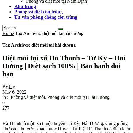
Phòng và diệt mối tại Nam Định
Khử trùng
Phòng và diệt côn trùng
Tư vấn phòng chống côn trùng
Home
Tag Archives: diệt mối tại hải dương
Tag Archives: diệt mối tại hải dương
Diệt mối tại xã Hà Thanh – Tứ Kỳ – Hải
Dương | Diệt sạch 100% | Bảo hành dài
hạn
By
h g
May 6, 2022
in :
Phòng và diệt mối
,
Phòng và diệt mối tại Hải Dương
0
277
Hà Thanh là một xã thuộc huyện Tứ Kỳ, Hải Dương. Cũng giống
như các khu vực khác thuộc Huyện Tứ Kỳ. Hà Thanh có điều kiện