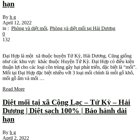
hạn
By
h g
April 12, 2022
in :
Phòng và diệt mối
,
Phòng và diệt mối tại Hải Dương
0
132
Đại Hợp là một xã thuộc huyện Tứ Kỳ, Hải Dương. Cũng giống
như các khu vực khác thuộc Huyện Tứ Kỳ. Đại Hợp có điều kiện
thuận lợi cho các loại côn trùng gây hại phát triển, đặc biệt là “mối”.
Mối tại Đại Hợp đặc biệt nhiều với 3 loại mối chính là mối gỗ khô,
mối gỗ ẩm và mối …
Read More
Diệt mối tại xã Cộng Lạc – Tứ Kỳ – Hải
Dương | Diệt sạch 100% | Bảo hành dài
hạn
By
h g
April 2, 2022