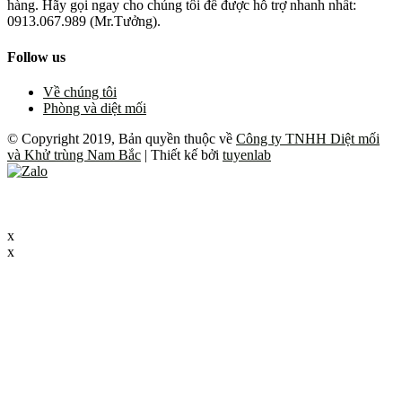
hàng. Hãy gọi ngay cho chúng tôi để được hỗ trợ nhanh nhất:
0913.067.989 (Mr.Tưởng).
Follow us
Về chúng tôi
Phòng và diệt mối
© Copyright 2019, Bản quyền thuộc về
Công ty TNHH Diệt mối
và Khử trùng Nam Bắc
| Thiết kế bởi
tuyenlab
x
x