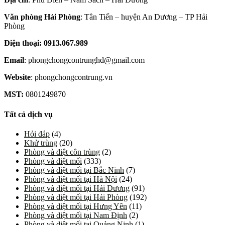
Văn phòng Hải Phòng
: Tân Tiến – huyện An Dương – TP Hải
Phòng
Điện thoại: 0913.067.989
Email
: phongchongcontrunghd@gmail.com
Website
: phongchongcontrung.vn
MST:
0801249870
Tất cả dịch vụ
Hỏi đáp
(4)
Khử trùng
(20)
Phòng và diệt côn trùng
(2)
Phòng và diệt mối
(333)
Phòng và diệt mối tại Bắc Ninh
(7)
Phòng và diệt mối tại Hà Nội
(24)
Phòng và diệt mối tại Hải Dương
(91)
Phòng và diệt mối tại Hải Phòng
(192)
Phòng và diệt mối tại Hưng Yên
(11)
Phòng và diệt mối tại Nam Định
(2)
Phòng và diệt mối tại Quảng Ninh
(1)