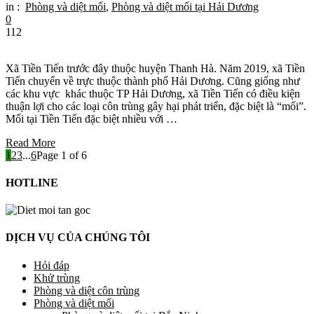
in :
Phòng và diệt mối
,
Phòng và diệt mối tại Hải Dương
0
112
Xã Tiền Tiến trước đây thuộc huyện Thanh Hà. Năm 2019, xã Tiền
Tiến chuyển về trực thuộc thành phố Hải Dương. Cũng giống như
các khu vực khác thuộc TP Hải Dương, xã Tiền Tiến có điều kiện
thuận lợi cho các loại côn trùng gây hại phát triển, đặc biệt là “mối”.
Mối tại Tiền Tiến đặc biệt nhiều với …
Read More
1
2
3
...
6
Page 1 of 6
HOTLINE
DỊCH VỤ CỦA CHÚNG TÔI
Hỏi đáp
Khử trùng
Phòng và diệt côn trùng
Phòng và diệt mối