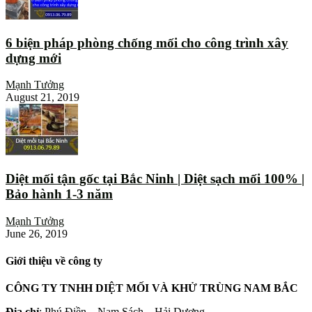
6 biện pháp phòng chống mối cho công trình xây
dựng mới
Mạnh Tưởng
August 21, 2019
Diệt mối tận gốc tại Bắc Ninh | Diệt sạch mối 100% |
Bảo hành 1-3 năm
Mạnh Tưởng
June 26, 2019
Giới thiệu về công ty
CÔNG TY TNHH DIỆT MỐI VÀ KHỬ TRÙNG NAM BẮC
Địa chỉ
: Phú Điền – Nam Sách – Hải Dương