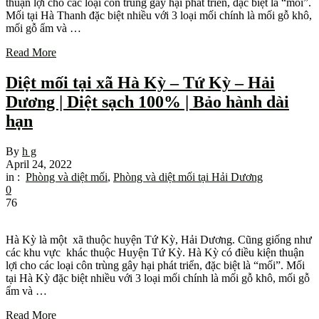
thuận lợi cho các loại côn trùng gây hại phát triển, đặc biệt là “mối”.
Mối tại Hà Thanh đặc biệt nhiều với 3 loại mối chính là mối gỗ khô,
mối gỗ ẩm và …
Read More
Diệt mối tại xã Hà Kỳ – Tứ Kỳ – Hải
Dương | Diệt sạch 100% | Bảo hành dài
hạn
By
h g
April 24, 2022
in :
Phòng và diệt mối
,
Phòng và diệt mối tại Hải Dương
0
76
Hà Kỳ là một xã thuộc huyện Tứ Kỳ, Hải Dương. Cũng giống như
các khu vực khác thuộc Huyện Tứ Kỳ. Hà Kỳ có điều kiện thuận
lợi cho các loại côn trùng gây hại phát triển, đặc biệt là “mối”. Mối
tại Hà Kỳ đặc biệt nhiều với 3 loại mối chính là mối gỗ khô, mối gỗ
ẩm và …
Read More