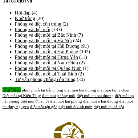
Tất cả dịch vụ
Hỏi đáp
(4)
Khử trùng
(20)
Phòng và diệt côn trùng
(2)
Phòng và diệt mối
(333)
Phòng và diệt mối tại Bắc Ninh
(7)
Phòng và diệt mối tại Hà Nội
(24)
Phòng và diệt mối tại Hải Dương
(91)
Phòng và diệt mối tại Hải Phòng
(192)
Phòng và diệt mối tại Hưng Yên
(11)
Phòng và diệt mối tại Nam Định
(2)
Phòng và diệt mối tại Quảng Ninh
(1)
Phòng và diệt mối tại Thái Bình
(2)
Tư vấn phòng chống côn trùng
(30)
Top Tags
phòng mối tại hải phòng
diet moi hai duong
diet moi tai le chan
Diệt mối tại Kiến Thụy
diet moi
phòng mối
diệt mối tại hải dương
diệt mối tại
hải phòng
diệt mối ở hà nội
diệt mối hải phòng
diet moi o hai duong
diet moi
tai thuy nguyen
diệt mối tận gốc
diệt mối ở kinh môn
diệt mối tại hà nội