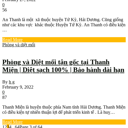
0
56
An Thanh là một xã thuộc huyện Tứ Kỳ, Hải Dương. Cũng giống
như các khu vực khác thuộc Huyện Tứ Kỳ. An Thanh có điều kiện
…
Read More
Phòng và diệt mối
Phòng và Diệt mối tận gốc tại Thanh
Miện | Diệt sạch 100% | Bảo hành dài hạn
By
h g
February 9, 2022
0
87
Thanh Miện là huyện thuộc phía Nam tỉnh Hải Dương. Thanh Miện
có điều kiện tự nhiên thuận lợi để phát triển kinh tế . Là huỵ…
Read More
1
2
3
4
...
64
Page 3 of 64