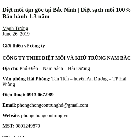
Diệt mối tận gốc tại Bắc Ninh | Diệt sạch mối 100% |
Bảo hành 1-3 năm
Mạnh Tưởng
June 26, 2019
Giới thiệu về công ty
CÔNG TY TNHH DIỆT MỐI VÀ KHỬ TRÙNG NAM BẮC
Địa chỉ
: Phú Điền – Nam Sách – Hải Dương
Văn phòng Hải Phòng
: Tân Tiến – huyện An Dương – TP Hải
Phòng
Điện thoại: 0913.067.989
Email
: phongchongcontrunghd@gmail.com
Website
: phongchongcontrung.vn
MST:
0801249870