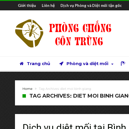
Giới thiệu
Liên hệ
Dịch vụ Phòng và Diệt mối tận gốc
Trang chủ
Phòng và diệt mối
Home
Tag Archives: diet moi binh giang
TAG ARCHIVES: DIET MOI BINH GIA
Dịch vụ diệt mối tại Bình