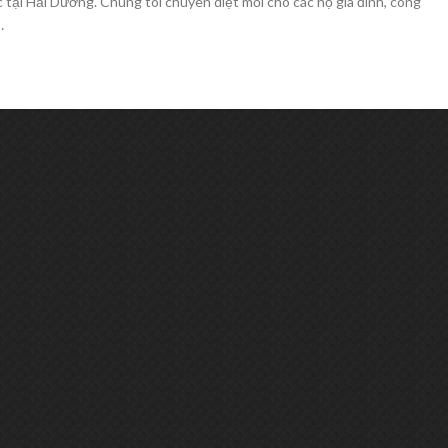
c tại Hải Dương. Chúng tôi chuyên diệt mối cho các hộ gia đình, công
…