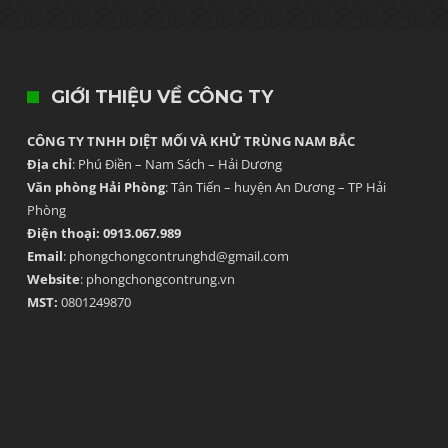
GIỚI THIỆU VỀ CÔNG TY
CÔNG TY TNHH DIỆT MỐI VÀ KHỬ TRÙNG NAM BẮC
Địa chỉ
: Phú Điền – Nam Sách – Hải Dương
Văn phòng Hải Phòng
: Tân Tiến – huyện An Dương – TP Hải
Phòng
Điện thoại: 0913.067.989
Email
: phongchongcontrunghd@gmail.com
Website
: phongchongcontrung.vn
MST:
0801249870