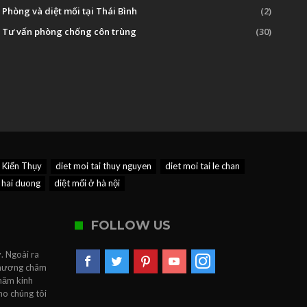
Phòng và diệt mối tại Thái Bình
(2)
Tư vấn phòng chống côn trùng
(30)
i Kiến Thụy
diet moi tai thuy nguyen
diet moi tai le chan
 hai duong
diệt mối ở hà nội
FOLLOW US
. Ngoài ra
 Phương châm
 năm kinh
ho chúng tôi