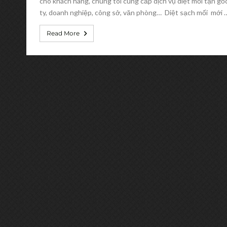
cho khách hàng, chúng tôi cung cấp dịch vụ diệt mối tận gố
ty, doanh nghiệp, công sở, văn phòng… Diệt sạch mối mới 
Read More