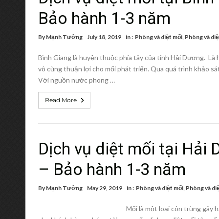
Bảo hành 1-3 năm
By
Mạnh Tưởng
July 18, 2019
in :
Phòng và diệt mối
,
Phòng và diệ
Bình Giang là huyện thuộc phía tây của tỉnh Hải Dương. Là h
vô cùng thuận lợi cho mối phát triển. Qua quá trình khảo sát
Với nguồn nước phong …
Read More
Dịch vụ diệt mối tại Hải
– Bảo hành 1-3 năm
By
Mạnh Tưởng
May 29, 2019
in :
Phòng và diệt mối
,
Phòng và di
Mối là một loại côn trùng gây 