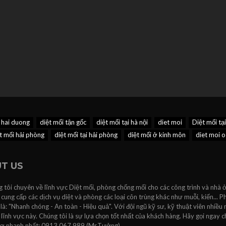
 hai duong
diệt mối tận gốc
diệt mối tại hà nội
diet moi
Diệt mối tạ
t mối hải phòng
diệt mối tại hải phòng
diệt mối ở kinh môn
diet moi o
T US
 tôi chuyên về lĩnh vực Diệt mối, phòng chống mối cho các công trình và nhà ở
 cung cấp các dịch vụ diệt và phòng các loại côn trùng khác như muỗi, kiến...
 là: "Nhanh chóng - An toàn - Hiệu quả". Với đội ngũ kỹ sư, kỹ thuật viên nhiều
lĩnh vực này. Chúng tôi là sự lựa chọn tốt nhất của khách hàng. Hãy gọi ngay c
rợ nhanh nhất: 0913.067.989 (Mr.Tưởng).