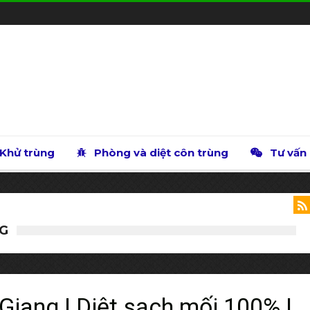
Khử trùng
Phòng và diệt côn trùng
Tư vấn
NG
 Giang | Diệt sạch mối 100% |