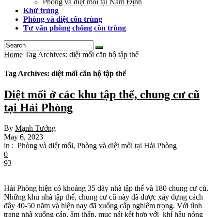
Phòng và diệt mối tại Nam Định
Khử trùng
Phòng và diệt côn trùng
Tư vấn phòng chống côn trùng
Home
Tag Archives: diệt mối căn hộ tập thể
Tag Archives: diệt mối căn hộ tập thể
Diệt mối ở các khu tập thể, chung cư cũ
tại Hải Phòng
By
Mạnh Tưởng
May 6, 2023
in :
Phòng và diệt mối
,
Phòng và diệt mối tại Hải Phòng
0
93
Hải Phòng hiện có khoảng 35 dãy nhà tập thể và 180 chung cư cũ.
Những khu nhà tập thể, chung cư cũ này đã được xây dựng cách
đây 40-50 năm và hiện nay đã xuống cấp nghiêm trọng. Với tình
trạng nhà xuống cáp, ẩm thấp, mục nát kết hợp với khí hậu nóng