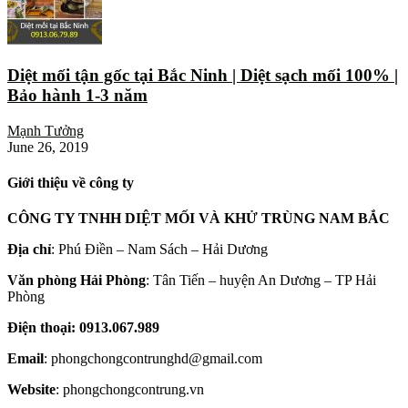
Diệt mối tận gốc tại Bắc Ninh | Diệt sạch mối 100% |
Bảo hành 1-3 năm
Mạnh Tưởng
June 26, 2019
Giới thiệu về công ty
CÔNG TY TNHH DIỆT MỐI VÀ KHỬ TRÙNG NAM BẮC
Địa chỉ
: Phú Điền – Nam Sách – Hải Dương
Văn phòng Hải Phòng
: Tân Tiến – huyện An Dương – TP Hải
Phòng
Điện thoại: 0913.067.989
Email
: phongchongcontrunghd@gmail.com
Website
: phongchongcontrung.vn