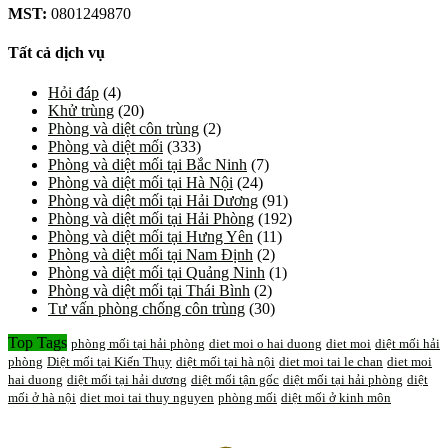
MST:
0801249870
Tất cả dịch vụ
Hỏi đáp
(4)
Khử trùng
(20)
Phòng và diệt côn trùng
(2)
Phòng và diệt mối
(333)
Phòng và diệt mối tại Bắc Ninh
(7)
Phòng và diệt mối tại Hà Nội
(24)
Phòng và diệt mối tại Hải Dương
(91)
Phòng và diệt mối tại Hải Phòng
(192)
Phòng và diệt mối tại Hưng Yên
(11)
Phòng và diệt mối tại Nam Định
(2)
Phòng và diệt mối tại Quảng Ninh
(1)
Phòng và diệt mối tại Thái Bình
(2)
Tư vấn phòng chống côn trùng
(30)
Top Tags
phòng mối tại hải phòng
diet moi o hai duong
diet moi
diệt mối hải
phòng
Diệt mối tại Kiến Thụy
diệt mối tại hà nội
diet moi tai le chan
diet moi
hai duong
diệt mối tại hải dương
diệt mối tận gốc
diệt mối tại hải phòng
diệt
mối ở hà nội
diet moi tai thuy nguyen
phòng mối
diệt mối ở kinh môn