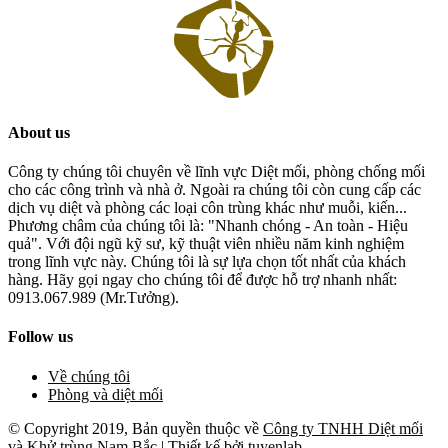
About us
Công ty chúng tôi chuyên về lĩnh vực Diệt mối, phòng chống mối
cho các công trình và nhà ở. Ngoài ra chúng tôi còn cung cấp các
dịch vụ diệt và phòng các loại côn trùng khác như muỗi, kiến...
Phương châm của chúng tôi là: "Nhanh chóng - An toàn - Hiệu
quả". Với đội ngũ kỹ sư, kỹ thuật viên nhiều năm kinh nghiệm
trong lĩnh vực này. Chúng tôi là sự lựa chọn tốt nhất của khách
hàng. Hãy gọi ngay cho chúng tôi để được hỗ trợ nhanh nhất:
0913.067.989 (Mr.Tưởng).
Follow us
Về chúng tôi
Phòng và diệt mối
© Copyright 2019, Bản quyền thuộc về
Công ty TNHH Diệt mối
và Khử trùng Nam Bắc
| Thiết kế bởi
tuyenlab