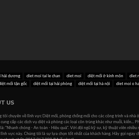
ại hải dương
diet moi tai le chan
diet moi
diệt mối ở kinh môn
diet 
diệt mối tận gốc
diệt mối tại hải phòng
diệt mối tại hà nội
diet moi o h
T US
 tôi chuyên về lĩnh vực Diệt mối, phòng chống mối cho các công trình và nhà ở
 cung cấp các dịch vụ diệt và phòng các loại côn trùng khác như muỗi, kiến...
 là: "Nhanh chóng - An toàn - Hiệu quả". Với đội ngũ kỹ sư, kỹ thuật viên nhiều
lĩnh vực này. Chúng tôi là sự lựa chọn tốt nhất của khách hàng. Hãy gọi ngay c