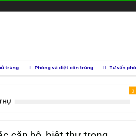
ử trùng
Phòng và diệt côn trùng
Tư vấn ph
 THỰ
c căn hộ, biệt thự trong