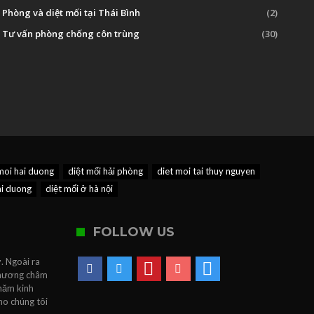
Phòng và diệt mối tại Thái Bình
(2)
Tư vấn phòng chống côn trùng
(30)
moi hai duong
diệt mối hải phòng
diet moi tai thuy nguyen
ai duong
diệt mối ở hà nội
FOLLOW US
. Ngoài ra
 Phương châm
 năm kinh
ho chúng tôi