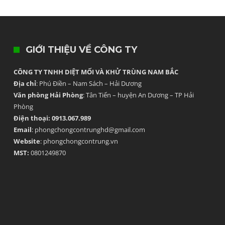
GIỚI THIỆU VỀ CÔNG TY
CÔNG TY TNHH DIỆT MỐI VÀ KHỬ TRÙNG NAM BẮC
Địa chỉ
: Phú Điền – Nam Sách – Hải Dương
Văn phòng Hải Phòng
: Tân Tiến – huyện An Dương – TP Hải
Phòng
Điện thoại: 0913.067.989
Email
: phongchongcontrunghd@gmail.com
Website
: phongchongcontrung.vn
MST:
0801249870