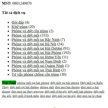
MST:
0801249870
Tất cả dịch vụ
Hỏi đáp
(4)
Khử trùng
(20)
Phòng và diệt côn trùng
(2)
Phòng và diệt mối
(333)
Phòng và diệt mối tại Bắc Ninh
(7)
Phòng và diệt mối tại Hà Nội
(24)
Phòng và diệt mối tại Hải Dương
(91)
Phòng và diệt mối tại Hải Phòng
(192)
Phòng và diệt mối tại Hưng Yên
(11)
Phòng và diệt mối tại Nam Định
(2)
Phòng và diệt mối tại Quảng Ninh
(1)
Phòng và diệt mối tại Thái Bình
(2)
Tư vấn phòng chống côn trùng
(30)
Top Tags
phòng mối tại hải phòng
diệt mối tại hải phòng
Diệt mối tại Kiến
Thụy
diệt mối tại hải dương
phòng mối
diet moi hai duong
diet moi o hai
duong
diet moi tai thuy nguyen
diệt mối ở hà nội
diệt mối hải phòng
diệt mối
tận gốc
diệt mối ở kinh môn
diet moi
diệt mối tại hà nội
diet moi tai le chan