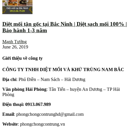
Diệt mối tận gốc tại Bắc Ninh | Diệt sạch mối 100% |
Bảo hành 1-3 năm
Mạnh Tưởng
June 26, 2019
Giới thiệu về công ty
CÔNG TY TNHH DIỆT MỐI VÀ KHỬ TRÙNG NAM BẮC
Địa chỉ
: Phú Điền – Nam Sách – Hải Dương
Văn phòng Hải Phòng
: Tân Tiến – huyện An Dương – TP Hải
Phòng
Điện thoại: 0913.067.989
Email
: phongchongcontrunghd@gmail.com
Website
: phongchongcontrung.vn