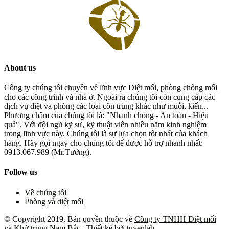
About us
Công ty chúng tôi chuyên về lĩnh vực Diệt mối, phòng chống mối
cho các công trình và nhà ở. Ngoài ra chúng tôi còn cung cấp các
dịch vụ diệt và phòng các loại côn trùng khác như muỗi, kiến...
Phương châm của chúng tôi là: "Nhanh chóng - An toàn - Hiệu
quả". Với đội ngũ kỹ sư, kỹ thuật viên nhiều năm kinh nghiệm
trong lĩnh vực này. Chúng tôi là sự lựa chọn tốt nhất của khách
hàng. Hãy gọi ngay cho chúng tôi để được hỗ trợ nhanh nhất:
0913.067.989 (Mr.Tưởng).
Follow us
Về chúng tôi
Phòng và diệt mối
© Copyright 2019, Bản quyền thuộc về
Công ty TNHH Diệt mối
và Khử trùng Nam Bắc
| Thiết kế bởi
tuyenlab