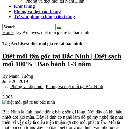
Phòng và diệt mối tại Nam Định
Khử trùng
Phòng và diệt côn trùng
Tư vấn phòng chống côn trùng
Home
Tag Archives: diet moi gia re tai bac ninh
Tag Archives: diet moi gia re tai bac ninh
Diệt mối tận gốc tại Bắc Ninh | Diệt sạch
mối 100% | Bảo hành 1-3 năm
By
Mạnh Tưởng
June 26, 2019
in :
Phòng và diệt mối
,
Phòng và diệt mối tại Bắc Ninh
2
3,305
Bắc Ninh là tỉnh thuộc đồng bằng sông Hồng. Nới đây có khí hậu
nhiệt đới gió mùa. Đây là tỉnh có nghề làm đồ gỗ mỹ nghệ rất phát
triển, vì vậy đây là điều kiện thuận lợi cho mối phát triển. Mối là
một loại côn trùng gây hại đặc biệt trong gia đình, văn phòng các