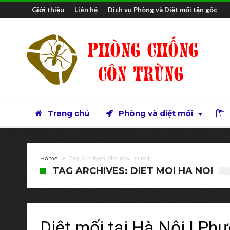
Giới thiệu
Liên hệ
Dịch vụ Phòng và Diệt mối tận gốc
Trang chủ
Phòng và diệt mối
Home
Tag Archives: diet moi ha noi
TAG ARCHIVES: DIET MOI HA NOI
Diệt mối tại Hà Nội | P