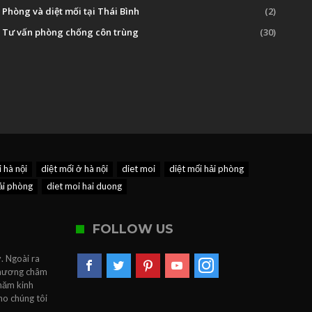
Phòng và diệt mối tại Thái Bình
(2)
Tư vấn phòng chống côn trùng
(30)
i hà nội
diệt mối ở hà nội
diet moi
diệt mối hải phòng
hải phòng
diet moi hai duong
FOLLOW US
. Ngoài ra
 Phương châm
 năm kinh
ho chúng tôi