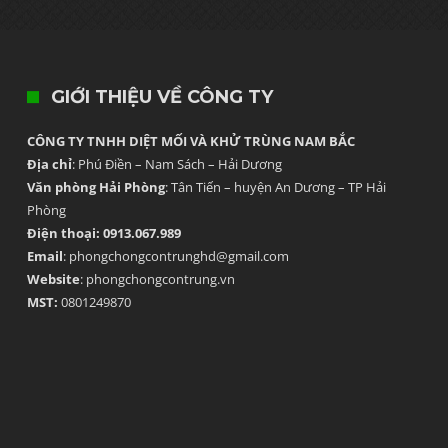
GIỚI THIỆU VỀ CÔNG TY
CÔNG TY TNHH DIỆT MỐI VÀ KHỬ TRÙNG NAM BẮC
Địa chỉ
: Phú Điền – Nam Sách – Hải Dương
Văn phòng Hải Phòng
: Tân Tiến – huyện An Dương – TP Hải
Phòng
Điện thoại: 0913.067.989
Email
: phongchongcontrunghd@gmail.com
Website
: phongchongcontrung.vn
MST:
0801249870