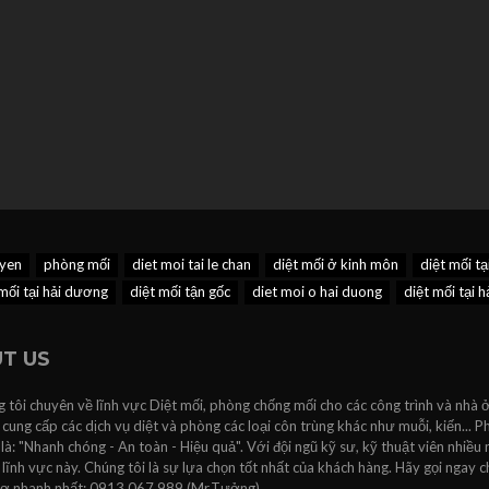
uyen
phòng mối
diet moi tai le chan
diệt mối ở kinh môn
diệt mối tạ
mối tại hải dương
diệt mối tận gốc
diet moi o hai duong
diệt mối tại 
T US
 tôi chuyên về lĩnh vực Diệt mối, phòng chống mối cho các công trình và nhà ở
 cung cấp các dịch vụ diệt và phòng các loại côn trùng khác như muỗi, kiến...
 là: "Nhanh chóng - An toàn - Hiệu quả". Với đội ngũ kỹ sư, kỹ thuật viên nhiều
lĩnh vực này. Chúng tôi là sự lựa chọn tốt nhất của khách hàng. Hãy gọi ngay c
rợ nhanh nhất: 0913.067.989 (Mr.Tưởng).