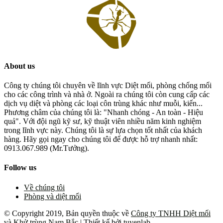
About us
Công ty chúng tôi chuyên về lĩnh vực Diệt mối, phòng chống mối
cho các công trình và nhà ở. Ngoài ra chúng tôi còn cung cấp các
dịch vụ diệt và phòng các loại côn trùng khác như muỗi, kiến...
Phương châm của chúng tôi là: "Nhanh chóng - An toàn - Hiệu
quả". Với đội ngũ kỹ sư, kỹ thuật viên nhiều năm kinh nghiệm
trong lĩnh vực này. Chúng tôi là sự lựa chọn tốt nhất của khách
hàng. Hãy gọi ngay cho chúng tôi để được hỗ trợ nhanh nhất:
0913.067.989 (Mr.Tưởng).
Follow us
Về chúng tôi
Phòng và diệt mối
© Copyright 2019, Bản quyền thuộc về
Công ty TNHH Diệt mối
và Khử trùng Nam Bắc
| Thiết kế bởi
tuyenlab