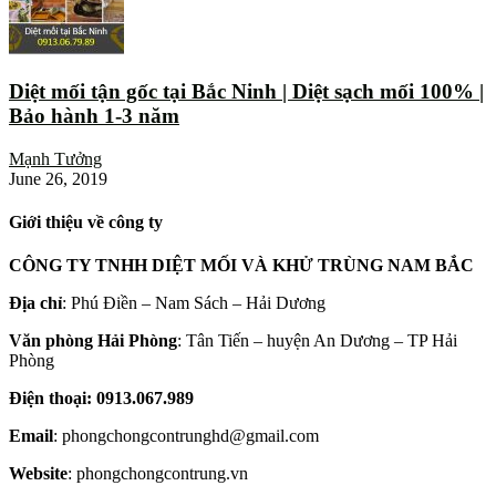
Diệt mối tận gốc tại Bắc Ninh | Diệt sạch mối 100% |
Bảo hành 1-3 năm
Mạnh Tưởng
June 26, 2019
Giới thiệu về công ty
CÔNG TY TNHH DIỆT MỐI VÀ KHỬ TRÙNG NAM BẮC
Địa chỉ
: Phú Điền – Nam Sách – Hải Dương
Văn phòng Hải Phòng
: Tân Tiến – huyện An Dương – TP Hải
Phòng
Điện thoại: 0913.067.989
Email
: phongchongcontrunghd@gmail.com
Website
: phongchongcontrung.vn