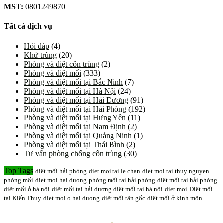
MST:
0801249870
Tất cả dịch vụ
Hỏi đáp
(4)
Khử trùng
(20)
Phòng và diệt côn trùng
(2)
Phòng và diệt mối
(333)
Phòng và diệt mối tại Bắc Ninh
(7)
Phòng và diệt mối tại Hà Nội
(24)
Phòng và diệt mối tại Hải Dương
(91)
Phòng và diệt mối tại Hải Phòng
(192)
Phòng và diệt mối tại Hưng Yên
(11)
Phòng và diệt mối tại Nam Định
(2)
Phòng và diệt mối tại Quảng Ninh
(1)
Phòng và diệt mối tại Thái Bình
(2)
Tư vấn phòng chống côn trùng
(30)
Top Tags
diệt mối hải phòng
diet moi tai le chan
diet moi tai thuy nguyen
phòng mối
diet moi hai duong
phòng mối tại hải phòng
diệt mối tại hải phòng
diệt mối ở hà nội
diệt mối tại hải dương
diệt mối tại hà nội
diet moi
Diệt mối
tại Kiến Thụy
diet moi o hai duong
diệt mối tận gốc
diệt mối ở kinh môn