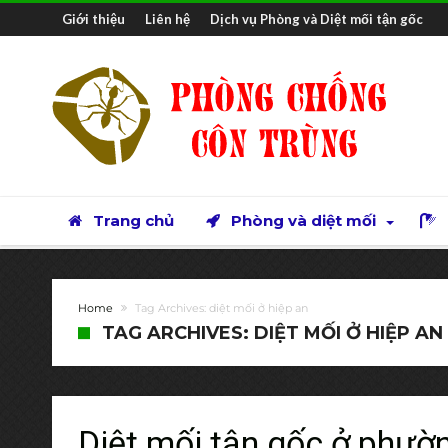
Giới thiệu
Liên hệ
Dịch vụ Phòng và Diệt mối tận gốc
Trang chủ
Phòng và diệt mối
Home
Tag Archives: diệt mối ở hiệp an
TAG ARCHIVES: DIỆT MỐI Ở HIỆP AN
Diệt mối tận gốc ở phườ