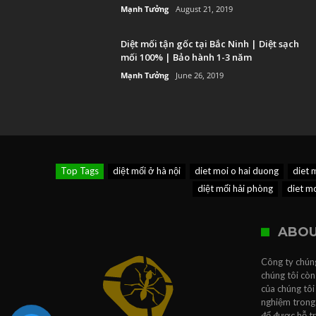
Mạnh Tưởng
August 21, 2019
Diệt mối tận gốc tại Bắc Ninh | Diệt sạch
mối 100% | Bảo hành 1-3 năm
Mạnh Tưởng
June 26, 2019
Top Tags
diệt mối ở hà nội
diet moi o hai duong
diet 
diệt mối hải phòng
diet m
ABOU
Công ty chúng
chúng tôi còn
của chúng tôi
nghiệm trong 
để được hỗ t