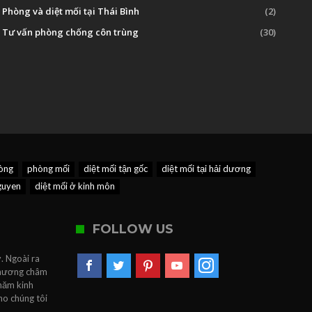
Phòng và diệt mối tại Thái Bình
(2)
Tư vấn phòng chống côn trùng
(30)
hòng
phòng mối
diệt mối tận gốc
diệt mối tại hải dương
nguyen
diệt mối ở kinh môn
FOLLOW US
. Ngoài ra
 Phương châm
 năm kinh
ho chúng tôi