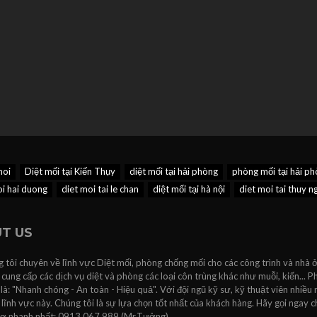
moi
Diệt mối tại Kiến Thụy
diệt mối tại hải phòng
phòng mối tại hải p
oi hai duong
diet moi tai le chan
diệt mối tại hà nội
diet moi tai thuy 
T US
 tôi chuyên về lĩnh vực Diệt mối, phòng chống mối cho các công trình và nhà ở
 cung cấp các dịch vụ diệt và phòng các loại côn trùng khác như muỗi, kiến...
 là: "Nhanh chóng - An toàn - Hiệu quả". Với đội ngũ kỹ sư, kỹ thuật viên nhiều
lĩnh vực này. Chúng tôi là sự lựa chọn tốt nhất của khách hàng. Hãy gọi ngay c
rợ nhanh nhất: 0913.067.989 (Mr.Tưởng).