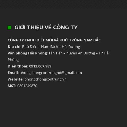
GIỚI THIỆU VỀ CÔNG TY
CÔNG TY TNHH DIỆT MỐI VÀ KHỬ TRÙNG NAM BẮC
Địa chỉ
: Phú Điền – Nam Sách – Hải Dương
Văn phòng Hải Phòng
: Tân Tiến – huyện An Dương – TP Hải
Phòng
Điện thoại: 0913.067.989
Email
: phongchongcontrunghd@gmail.com
Website
: phongchongcontrung.vn
MST:
0801249870