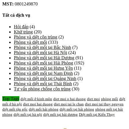
MST:
0801249870
Tất cả dịch vụ
Hỏi đáp
(4)
Khử trùng
(20)
Phòng và diệt côn trùng
(2)
Phòng và diệt mối
(333)
Phòng và diệt mối tại Bắc Ninh
(7)
Phòng và diệt mối tại Hà Nội
(24)
Phòng và diệt mối tại Hải Dương
(91)
Phòng và diệt mối tại Hải Phòng
(192)
Phòng và diệt mối tại Hưng Yên
(11)
Phòng và diệt mối tại Nam Định
(2)
Phòng và diệt mối tại Quảng Ninh
(1)
Phòng và diệt mối tại Thái Bình
(2)
Tư vấn phòng chống côn trùng
(30)
Top Tags
diệt mối ở kinh môn
diet moi o hai duong
diet moi
phòng mối
diệt
mối ở hà nội
diet moi hai duong
diet moi tai le chan
diet moi tai thuy nguyen
diệt mối tận gốc
diệt mối hải phòng
diệt mối tại hải phòng
phòng mối tại hải
phòng
diệt mối tại hà nội
diệt mối tại hải dương
Diệt mối tại Kiến Thụy