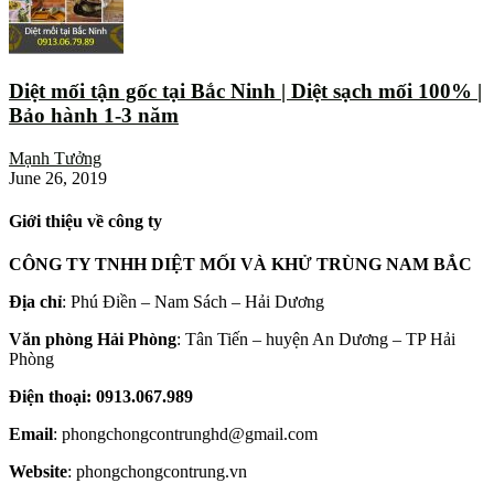
Diệt mối tận gốc tại Bắc Ninh | Diệt sạch mối 100% |
Bảo hành 1-3 năm
Mạnh Tưởng
June 26, 2019
Giới thiệu về công ty
CÔNG TY TNHH DIỆT MỐI VÀ KHỬ TRÙNG NAM BẮC
Địa chỉ
: Phú Điền – Nam Sách – Hải Dương
Văn phòng Hải Phòng
: Tân Tiến – huyện An Dương – TP Hải
Phòng
Điện thoại: 0913.067.989
Email
: phongchongcontrunghd@gmail.com
Website
: phongchongcontrung.vn