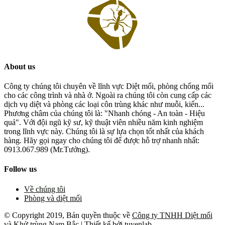
About us
Công ty chúng tôi chuyên về lĩnh vực Diệt mối, phòng chống mối
cho các công trình và nhà ở. Ngoài ra chúng tôi còn cung cấp các
dịch vụ diệt và phòng các loại côn trùng khác như muỗi, kiến...
Phương châm của chúng tôi là: "Nhanh chóng - An toàn - Hiệu
quả". Với đội ngũ kỹ sư, kỹ thuật viên nhiều năm kinh nghiệm
trong lĩnh vực này. Chúng tôi là sự lựa chọn tốt nhất của khách
hàng. Hãy gọi ngay cho chúng tôi để được hỗ trợ nhanh nhất:
0913.067.989 (Mr.Tưởng).
Follow us
Về chúng tôi
Phòng và diệt mối
© Copyright 2019, Bản quyền thuộc về
Công ty TNHH Diệt mối
và Khử trùng Nam Bắc
| Thiết kế bởi
tuyenlab