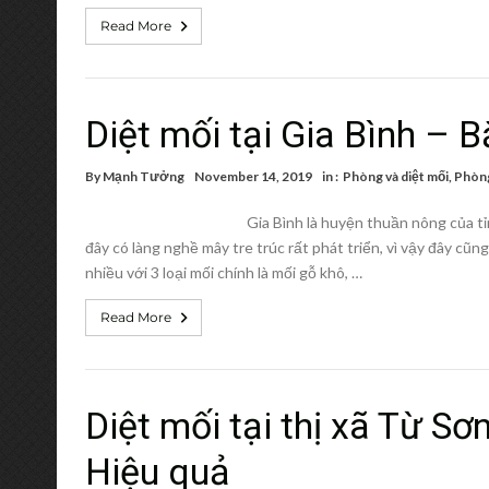
Read More
Diệt mối tại Gia Bình – B
By
Mạnh Tưởng
November 14, 2019
in :
Phòng và diệt mối
,
Phòng
Gia Bình là huyện thuần nông của tỉ
đây có làng nghề mây tre trúc rất phát triển, vì vậy đây cũng
nhiều với 3 loại mối chính là mối gỗ khô, …
Read More
Diệt mối tại thị xã Từ Sơ
Hiệu quả