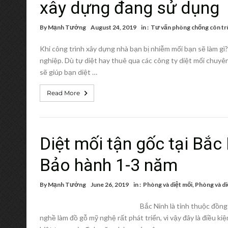
xây dựng đang sử dụng
By
Mạnh Tưởng
August 24, 2019
in :
Tư vấn phòng chống côn tr
Khi công trình xây dựng nhà bạn bị nhiễm mối bạn sẽ làm gì
nghiệp. Dù tự diệt hay thuê qua các công ty diệt mối chuyên
sẽ giúp bạn diệt …
Read More
Diệt mối tận gốc tại Bắc
Bảo hành 1-3 năm
By
Mạnh Tưởng
June 26, 2019
in :
Phòng và diệt mối
,
Phòng và di
Bắc Ninh là tỉnh thuộc đồng
nghề làm đồ gỗ mỹ nghệ rất phát triển, vì vậy đây là điều kiệ