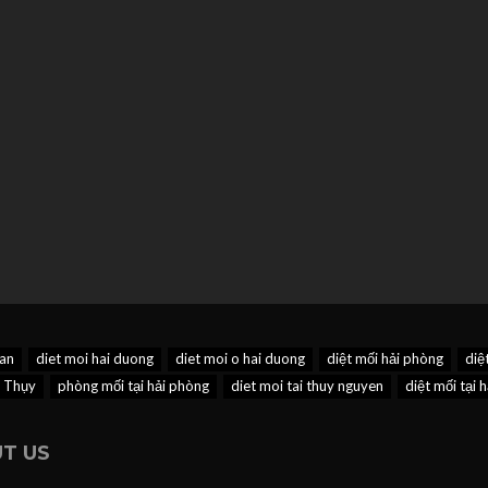
han
diet moi hai duong
diet moi o hai duong
diệt mối hải phòng
diệ
n Thụy
phòng mối tại hải phòng
diet moi tai thuy nguyen
diệt mối tại 
T US