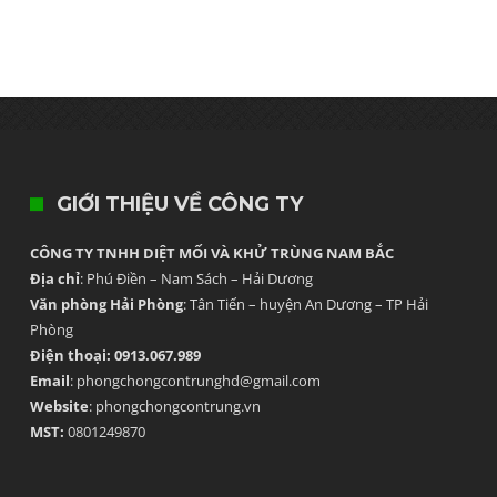
GIỚI THIỆU VỀ CÔNG TY
CÔNG TY TNHH DIỆT MỐI VÀ KHỬ TRÙNG NAM BẮC
Địa chỉ
: Phú Điền – Nam Sách – Hải Dương
Văn phòng Hải Phòng
: Tân Tiến – huyện An Dương – TP Hải
Phòng
Điện thoại: 0913.067.989
Email
: phongchongcontrunghd@gmail.com
Website
: phongchongcontrung.vn
MST:
0801249870