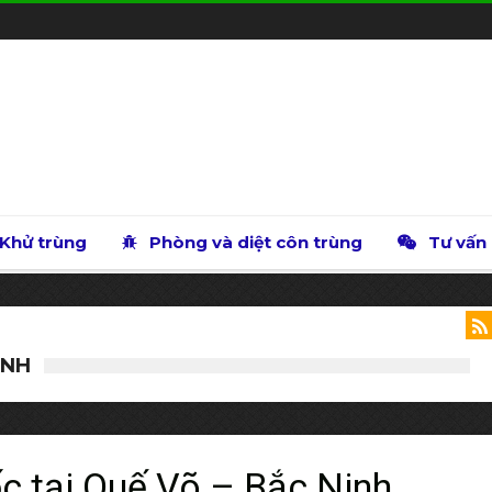
Khử trùng
Phòng và diệt côn trùng
Tư vấn
INH
ốc tại Quế Võ – Bắc Ninh