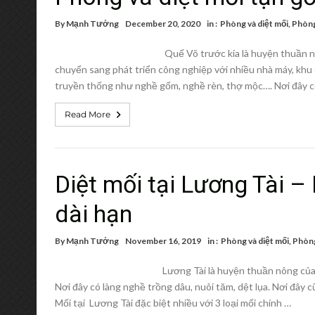
By
Mạnh Tưởng
December 20, 2020
in :
Phòng và diệt mối
,
Phòng 
Quế Võ trước kia là huyện thuần 
chuyển sang phát triển công nghiệp với nhiều nhà máy, khu
truyền thống như nghề gốm, nghề rèn, thợ mộc…. Nơi đây c
Read More
Diệt mối tại Lương Tài –
dài hạn
By
Mạnh Tưởng
November 16, 2019
in :
Phòng và diệt mối
,
Phòng
Lương Tài là huyện thuần nông của 
Nơi đây có làng nghề trồng dâu, nuôi tăm, dệt lụa. Nơi đây c
Mối tại Lương Tài đặc biệt nhiều với 3 loại mối chính …