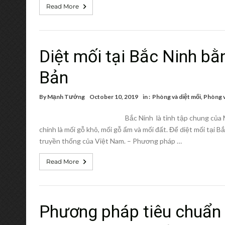
Read More
Diệt mối tại Bắc Ninh b
Bản
By
Mạnh Tưởng
October 10, 2019
in :
Phòng và diệt mối
,
Phòng v
Bắc Ninh là tỉnh tập chung của M
chính là mối gỗ khô, mối gỗ ẩm và mối đất. Để diệt mối tại
truyền thống của Việt Nam. – Phương pháp …
Read More
Phương pháp tiêu chuẩn 