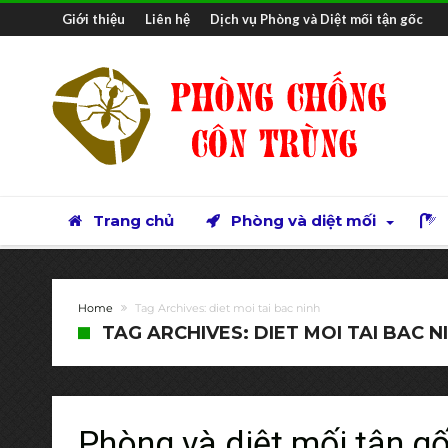
Giới thiệu
Liên hệ
Dịch vụ Phòng và Diệt mối tận gốc
Trang chủ
Phòng và diệt mối
Home
Tag Archives: diet moi tai bac ninh
TAG ARCHIVES: DIET MOI TAI BAC N
Phòng và diệt mối tận g