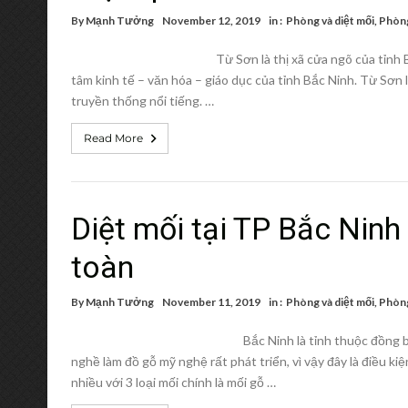
By
Mạnh Tưởng
November 12, 2019
in :
Phòng và diệt mối
,
Phòng
Từ Sơn là thị xã cửa ngõ của tỉnh 
tâm kinh tế – văn hóa – giáo dục của tỉnh Bắc Ninh. Từ Sơn 
truyền thống nổi tiếng. …
Read More
Diệt mối tại TP Bắc Ninh 
toàn
By
Mạnh Tưởng
November 11, 2019
in :
Phòng và diệt mối
,
Phòng
Bắc Ninh là tỉnh thuộc đồng b
nghề làm đồ gỗ mỹ nghệ rất phát triển, vì vậy đây là điều ki
nhiều với 3 loại mối chính là mối gỗ …