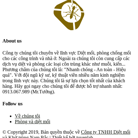
About us
Công ty chúng tôi chuyên về lĩnh vực Diệt mối, phòng chống mối
cho các công trình và nhà ở. Ngoài ra chúng tôi còn cung cấp các
dịch vụ diệt và phòng các loại côn trùng khác như muỗi, kiến...
Phương châm của chúng tôi là: "Nhanh chóng - An toàn - Hiệu
quả". Với đội ngũ kỹ sư, kỹ thuật viên nhiều năm kinh nghiệm
trong lĩnh vực này. Chúng tôi là sự lựa chọn tốt nhất của khách
hàng. Hãy gọi ngay cho chúng tôi để được hỗ trợ nhanh nhất:
0913.067.989 (Mr.Tưởng).
Follow us
Về chúng tôi
Phòng và diệt mối
© Copyright 2019, Bản quyền thuộc về
Công ty TNHH Diệt mối
và Khử trùng Nam Bắc
| Thiết kế bởi
tuyenlab