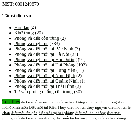
MST:
0801249870
Tất cả dịch vụ
Hỏi đáp
(4)
Khử trùng
(20)
Phòng và diệt côn trùng
(2)
Phòng và diệt mối
(333)
Phòng và diệt mối tại Bắc Ninh
(7)
Phòng và diệt mối tại Hà Nội
(24)
Phòng và diệt mối tại Hải Dương
(91)
Phòng và diệt mối tại Hải Phòng
(192)
Phòng và diệt mối tại Hưng Yên
(11)
Phòng và diệt mối tại Nam Định
(2)
Phòng và diệt mối tại Quảng Ninh
(1)
Phòng và diệt mối tại Thái Bình
(2)
Tư vấn phòng chống côn trùng
(30)
Top Tags
diệt mối ở hà nội
diệt mối tại hải dương
diet moi hai duong
diệt
mối ở kinh môn
Diệt mối tại Kiến Thụy
diet moi tai thuy nguyen
diet moi tai le
chan
diệt mối tận gốc
diệt mối tại hải phòng
diệt mối hải phòng
diet moi
phòng mối
diet moi o hai duong
diệt mối tại hà nội
phòng mối tại hải phòng