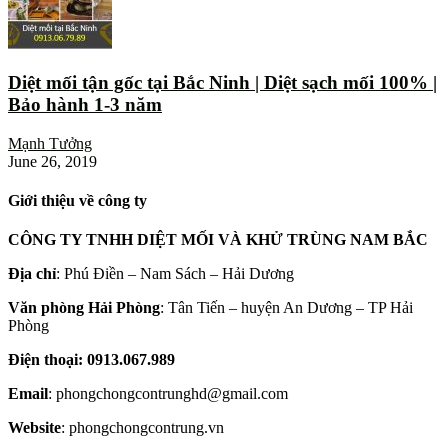
Diệt mối tận gốc tại Bắc Ninh | Diệt sạch mối 100% |
Bảo hành 1-3 năm
Mạnh Tưởng
June 26, 2019
Giới thiệu về công ty
CÔNG TY TNHH DIỆT MỐI VÀ KHỬ TRÙNG NAM BẮC
Địa chỉ
: Phú Điền – Nam Sách – Hải Dương
Văn phòng Hải Phòng
: Tân Tiến – huyện An Dương – TP Hải
Phòng
Điện thoại: 0913.067.989
Email
: phongchongcontrunghd@gmail.com
Website
: phongchongcontrung.vn