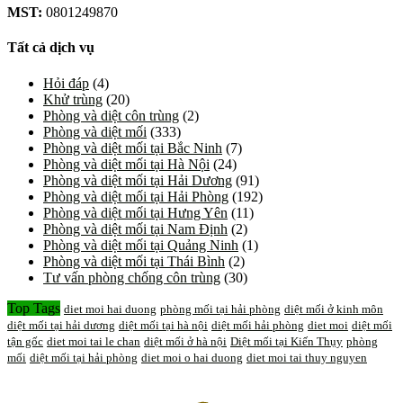
MST:
0801249870
Tất cả dịch vụ
Hỏi đáp
(4)
Khử trùng
(20)
Phòng và diệt côn trùng
(2)
Phòng và diệt mối
(333)
Phòng và diệt mối tại Bắc Ninh
(7)
Phòng và diệt mối tại Hà Nội
(24)
Phòng và diệt mối tại Hải Dương
(91)
Phòng và diệt mối tại Hải Phòng
(192)
Phòng và diệt mối tại Hưng Yên
(11)
Phòng và diệt mối tại Nam Định
(2)
Phòng và diệt mối tại Quảng Ninh
(1)
Phòng và diệt mối tại Thái Bình
(2)
Tư vấn phòng chống côn trùng
(30)
Top Tags
diet moi hai duong
phòng mối tại hải phòng
diệt mối ở kinh môn
diệt mối tại hải dương
diệt mối tại hà nội
diệt mối hải phòng
diet moi
diệt mối
tận gốc
diet moi tai le chan
diệt mối ở hà nội
Diệt mối tại Kiến Thụy
phòng
mối
diệt mối tại hải phòng
diet moi o hai duong
diet moi tai thuy nguyen