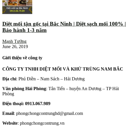
Diệt mối tận gốc tại Bắc Ninh | Diệt sạch mối 100% |
Bảo hành 1-3 năm
Mạnh Tưởng
June 26, 2019
Giới thiệu về công ty
CÔNG TY TNHH DIỆT MỐI VÀ KHỬ TRÙNG NAM BẮC
Địa chỉ
: Phú Điền – Nam Sách – Hải Dương
Văn phòng Hải Phòng
: Tân Tiến – huyện An Dương – TP Hải
Phòng
Điện thoại: 0913.067.989
Email
: phongchongcontrunghd@gmail.com
Website
: phongchongcontrung.vn