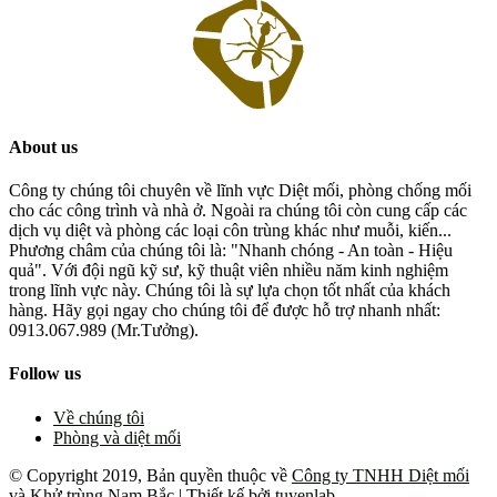
About us
Công ty chúng tôi chuyên về lĩnh vực Diệt mối, phòng chống mối
cho các công trình và nhà ở. Ngoài ra chúng tôi còn cung cấp các
dịch vụ diệt và phòng các loại côn trùng khác như muỗi, kiến...
Phương châm của chúng tôi là: "Nhanh chóng - An toàn - Hiệu
quả". Với đội ngũ kỹ sư, kỹ thuật viên nhiều năm kinh nghiệm
trong lĩnh vực này. Chúng tôi là sự lựa chọn tốt nhất của khách
hàng. Hãy gọi ngay cho chúng tôi để được hỗ trợ nhanh nhất:
0913.067.989 (Mr.Tưởng).
Follow us
Về chúng tôi
Phòng và diệt mối
© Copyright 2019, Bản quyền thuộc về
Công ty TNHH Diệt mối
và Khử trùng Nam Bắc
| Thiết kế bởi
tuyenlab