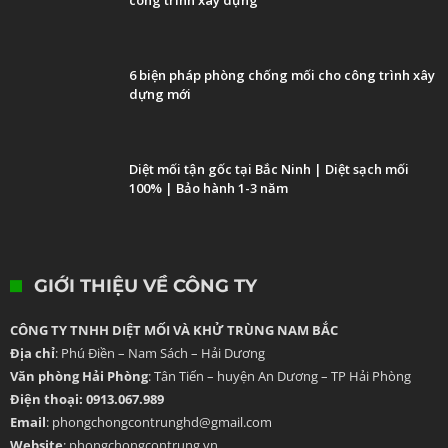
công trình xây dựng
6 biện pháp phòng chống mối cho công trình xây
dựng mới
Diệt mối tận gốc tại Bắc Ninh | Diệt sạch mối
100% | Bảo hành 1-3 năm
GIỚI THIỆU VỀ CÔNG TY
CÔNG TY TNHH DIỆT MỐI VÀ KHỬ TRÙNG NAM BẮC
Địa chỉ
: Phú Điền – Nam Sách – Hải Dương
Văn phòng Hải Phòng
: Tân Tiến – huyện An Dương – TP Hải Phòng
Điện thoại: 0913.067.989
Email
: phongchongcontrunghd@gmail.com
Website
: phongchongcontrung.vn