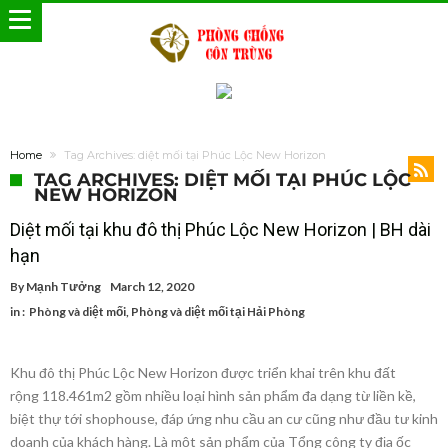
Home
Tag Archives: diệt mối tại Phúc Lộc New Horizon
TAG ARCHIVES: DIỆT MỐI TẠI PHÚC LỘC
NEW HORIZON
Diệt mối tại khu đô thị Phúc Lộc New Horizon | BH dài
hạn
By
Mạnh Tưởng
March 12, 2020
in :
Phòng và diệt mối
,
Phòng và diệt mối tại Hải Phòng
Khu đô thị Phúc Lộc New Horizon được triển khai trên khu đất
rộng 118.461m2 gồm nhiều loại hình sản phẩm đa dạng từ liền kề,
biệt thự tới shophouse, đáp ứng nhu cầu an cư cũng như đầu tư kinh
doanh của khách hàng. Là một sản phẩm của Tổng công ty địa ốc