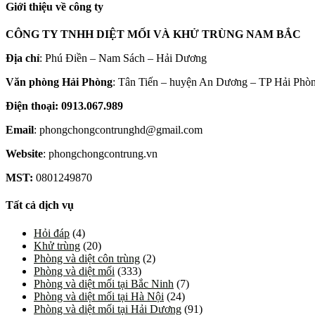
Giới thiệu về công ty
CÔNG TY TNHH DIỆT MỐI VÀ KHỬ TRÙNG NAM BẮC
Địa chỉ
: Phú Điền – Nam Sách – Hải Dương
Văn phòng Hải Phòng
: Tân Tiến – huyện An Dương – TP Hải Phò
Điện thoại: 0913.067.989
Email
: phongchongcontrunghd@gmail.com
Website
: phongchongcontrung.vn
MST:
0801249870
Tất cả dịch vụ
Hỏi đáp
(4)
Khử trùng
(20)
Phòng và diệt côn trùng
(2)
Phòng và diệt mối
(333)
Phòng và diệt mối tại Bắc Ninh
(7)
Phòng và diệt mối tại Hà Nội
(24)
Phòng và diệt mối tại Hải Dương
(91)