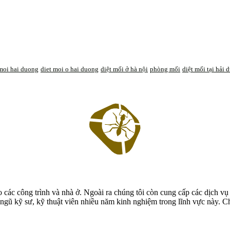
 moi hai duong
diet moi o hai duong
diệt mối ở hà nội
phòng mối
diệt mối tại hải 
các công trình và nhà ở. Ngoài ra chúng tôi còn cung cấp các dịch vụ 
ngũ kỹ sư, kỹ thuật viên nhiều năm kinh nghiệm trong lĩnh vực này. Ch