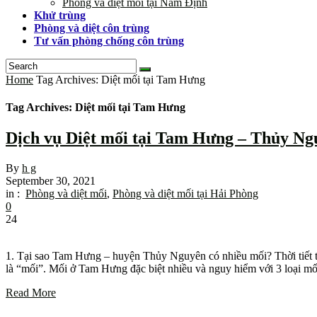
Phòng và diệt mối tại Nam Định
Khử trùng
Phòng và diệt côn trùng
Tư vấn phòng chống côn trùng
Home
Tag Archives: Diệt mối tại Tam Hưng
Tag Archives: Diệt mối tại Tam Hưng
Dịch vụ Diệt mối tại Tam Hưng – Thủy Ng
By
h g
September 30, 2021
in :
Phòng và diệt mối
,
Phòng và diệt mối tại Hải Phòng
0
24
1. Tại sao Tam Hưng – huyện Thủy Nguyên có nhiều mối? Thời tiết tại
là “mối”. Mối ở Tam Hưng đặc biệt nhiều và nguy hiểm với 3 loại m
Read More