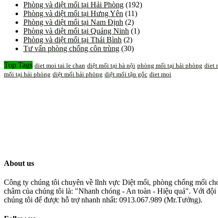
Phòng và diệt mối tại Hải Phòng
(192)
Phòng và diệt mối tại Hưng Yên
(11)
Phòng và diệt mối tại Nam Định
(2)
Phòng và diệt mối tại Quảng Ninh
(1)
Phòng và diệt mối tại Thái Bình
(2)
Tư vấn phòng chống côn trùng
(30)
Top Tags
diet moi tai le chan
diệt mối tại hà nội
phòng mối tại hải phòng
diet
mối tại hải phòng
diệt mối hải phòng
diệt mối tận gốc
diet moi
About us
Công ty chúng tôi chuyên về lĩnh vực Diệt mối, phòng chống mối cho 
châm của chúng tôi là: "Nhanh chóng - An toàn - Hiệu quả". Với đội 
chúng tôi để được hỗ trợ nhanh nhất: 0913.067.989 (Mr.Tưởng).