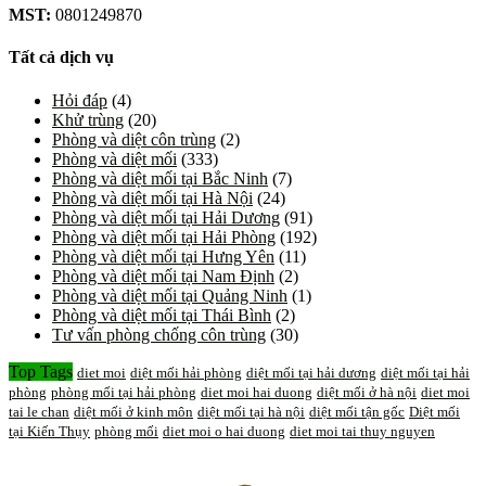
MST:
0801249870
Tất cả dịch vụ
Hỏi đáp
(4)
Khử trùng
(20)
Phòng và diệt côn trùng
(2)
Phòng và diệt mối
(333)
Phòng và diệt mối tại Bắc Ninh
(7)
Phòng và diệt mối tại Hà Nội
(24)
Phòng và diệt mối tại Hải Dương
(91)
Phòng và diệt mối tại Hải Phòng
(192)
Phòng và diệt mối tại Hưng Yên
(11)
Phòng và diệt mối tại Nam Định
(2)
Phòng và diệt mối tại Quảng Ninh
(1)
Phòng và diệt mối tại Thái Bình
(2)
Tư vấn phòng chống côn trùng
(30)
Top Tags
diet moi
diệt mối hải phòng
diệt mối tại hải dương
diệt mối tại hải
phòng
phòng mối tại hải phòng
diet moi hai duong
diệt mối ở hà nội
diet moi
tai le chan
diệt mối ở kinh môn
diệt mối tại hà nội
diệt mối tận gốc
Diệt mối
tại Kiến Thụy
phòng mối
diet moi o hai duong
diet moi tai thuy nguyen