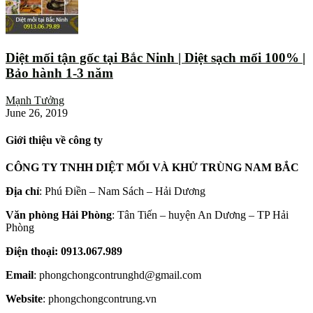
Diệt mối tận gốc tại Bắc Ninh | Diệt sạch mối 100% |
Bảo hành 1-3 năm
Mạnh Tưởng
June 26, 2019
Giới thiệu về công ty
CÔNG TY TNHH DIỆT MỐI VÀ KHỬ TRÙNG NAM BẮC
Địa chỉ
: Phú Điền – Nam Sách – Hải Dương
Văn phòng Hải Phòng
: Tân Tiến – huyện An Dương – TP Hải
Phòng
Điện thoại: 0913.067.989
Email
: phongchongcontrunghd@gmail.com
Website
: phongchongcontrung.vn