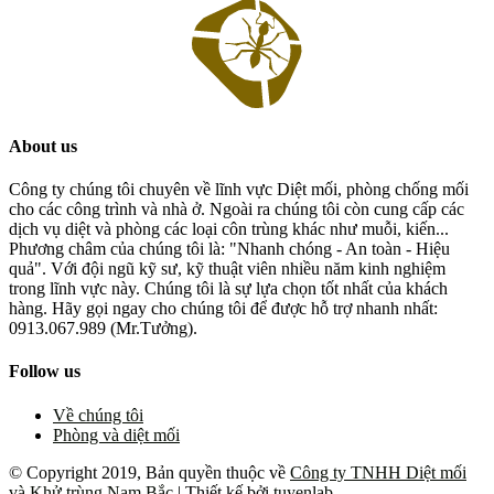
About us
Công ty chúng tôi chuyên về lĩnh vực Diệt mối, phòng chống mối
cho các công trình và nhà ở. Ngoài ra chúng tôi còn cung cấp các
dịch vụ diệt và phòng các loại côn trùng khác như muỗi, kiến...
Phương châm của chúng tôi là: "Nhanh chóng - An toàn - Hiệu
quả". Với đội ngũ kỹ sư, kỹ thuật viên nhiều năm kinh nghiệm
trong lĩnh vực này. Chúng tôi là sự lựa chọn tốt nhất của khách
hàng. Hãy gọi ngay cho chúng tôi để được hỗ trợ nhanh nhất:
0913.067.989 (Mr.Tưởng).
Follow us
Về chúng tôi
Phòng và diệt mối
© Copyright 2019, Bản quyền thuộc về
Công ty TNHH Diệt mối
và Khử trùng Nam Bắc
| Thiết kế bởi
tuyenlab