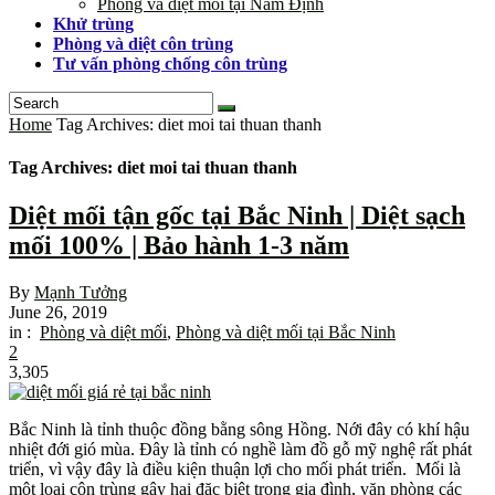
Phòng và diệt mối tại Nam Định
Khử trùng
Phòng và diệt côn trùng
Tư vấn phòng chống côn trùng
Home
Tag Archives: diet moi tai thuan thanh
Tag Archives: diet moi tai thuan thanh
Diệt mối tận gốc tại Bắc Ninh | Diệt sạch
mối 100% | Bảo hành 1-3 năm
By
Mạnh Tưởng
June 26, 2019
in :
Phòng và diệt mối
,
Phòng và diệt mối tại Bắc Ninh
2
3,305
Bắc Ninh là tỉnh thuộc đồng bằng sông Hồng. Nới đây có khí hậu
nhiệt đới gió mùa. Đây là tỉnh có nghề làm đồ gỗ mỹ nghệ rất phát
triển, vì vậy đây là điều kiện thuận lợi cho mối phát triển. Mối là
một loại côn trùng gây hại đặc biệt trong gia đình, văn phòng các