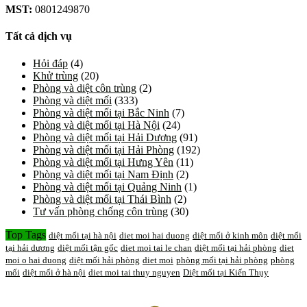
MST:
0801249870
Tất cả dịch vụ
Hỏi đáp
(4)
Khử trùng
(20)
Phòng và diệt côn trùng
(2)
Phòng và diệt mối
(333)
Phòng và diệt mối tại Bắc Ninh
(7)
Phòng và diệt mối tại Hà Nội
(24)
Phòng và diệt mối tại Hải Dương
(91)
Phòng và diệt mối tại Hải Phòng
(192)
Phòng và diệt mối tại Hưng Yên
(11)
Phòng và diệt mối tại Nam Định
(2)
Phòng và diệt mối tại Quảng Ninh
(1)
Phòng và diệt mối tại Thái Bình
(2)
Tư vấn phòng chống côn trùng
(30)
Top Tags
diệt mối tại hà nội
diet moi hai duong
diệt mối ở kinh môn
diệt mối
tại hải dương
diệt mối tận gốc
diet moi tai le chan
diệt mối tại hải phòng
diet
moi o hai duong
diệt mối hải phòng
diet moi
phòng mối tại hải phòng
phòng
mối
diệt mối ở hà nội
diet moi tai thuy nguyen
Diệt mối tại Kiến Thụy