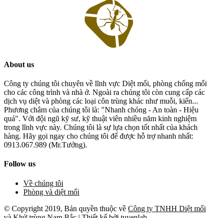
About us
Công ty chúng tôi chuyên về lĩnh vực Diệt mối, phòng chống mối
cho các công trình và nhà ở. Ngoài ra chúng tôi còn cung cấp các
dịch vụ diệt và phòng các loại côn trùng khác như muỗi, kiến...
Phương châm của chúng tôi là: "Nhanh chóng - An toàn - Hiệu
quả". Với đội ngũ kỹ sư, kỹ thuật viên nhiều năm kinh nghiệm
trong lĩnh vực này. Chúng tôi là sự lựa chọn tốt nhất của khách
hàng. Hãy gọi ngay cho chúng tôi để được hỗ trợ nhanh nhất:
0913.067.989 (Mr.Tưởng).
Follow us
Về chúng tôi
Phòng và diệt mối
© Copyright 2019, Bản quyền thuộc về
Công ty TNHH Diệt mối
và Khử trùng Nam Bắc
| Thiết kế bởi
tuyenlab