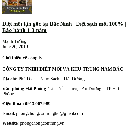
Diệt mối tận gốc tại Bắc Ninh | Diệt sạch mối 100% |
Bảo hành 1-3 năm
Mạnh Tưởng
June 26, 2019
Giới thiệu về công ty
CÔNG TY TNHH DIỆT MỐI VÀ KHỬ TRÙNG NAM BẮC
Địa chỉ
: Phú Điền – Nam Sách – Hải Dương
Văn phòng Hải Phòng
: Tân Tiến – huyện An Dương – TP Hải
Phòng
Điện thoại: 0913.067.989
Email
: phongchongcontrunghd@gmail.com
Website
: phongchongcontrung.vn