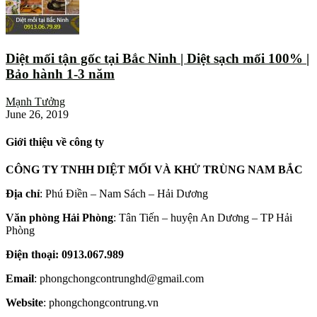
Diệt mối tận gốc tại Bắc Ninh | Diệt sạch mối 100% |
Bảo hành 1-3 năm
Mạnh Tưởng
June 26, 2019
Giới thiệu về công ty
CÔNG TY TNHH DIỆT MỐI VÀ KHỬ TRÙNG NAM BẮC
Địa chỉ
: Phú Điền – Nam Sách – Hải Dương
Văn phòng Hải Phòng
: Tân Tiến – huyện An Dương – TP Hải
Phòng
Điện thoại: 0913.067.989
Email
: phongchongcontrunghd@gmail.com
Website
: phongchongcontrung.vn