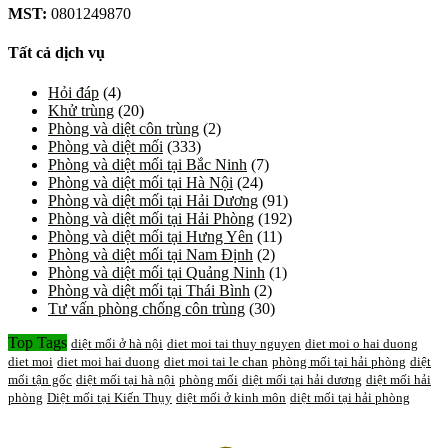
MST:
0801249870
Tất cả dịch vụ
Hỏi đáp
(4)
Khử trùng
(20)
Phòng và diệt côn trùng
(2)
Phòng và diệt mối
(333)
Phòng và diệt mối tại Bắc Ninh
(7)
Phòng và diệt mối tại Hà Nội
(24)
Phòng và diệt mối tại Hải Dương
(91)
Phòng và diệt mối tại Hải Phòng
(192)
Phòng và diệt mối tại Hưng Yên
(11)
Phòng và diệt mối tại Nam Định
(2)
Phòng và diệt mối tại Quảng Ninh
(1)
Phòng và diệt mối tại Thái Bình
(2)
Tư vấn phòng chống côn trùng
(30)
Top Tags
diệt mối ở hà nội
diet moi tai thuy nguyen
diet moi o hai duong
diet moi
diet moi hai duong
diet moi tai le chan
phòng mối tại hải phòng
diệt
mối tận gốc
diệt mối tại hà nội
phòng mối
diệt mối tại hải dương
diệt mối hải
phòng
Diệt mối tại Kiến Thụy
diệt mối ở kinh môn
diệt mối tại hải phòng