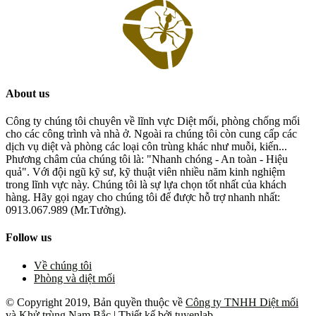
About us
Công ty chúng tôi chuyên về lĩnh vực Diệt mối, phòng chống mối
cho các công trình và nhà ở. Ngoài ra chúng tôi còn cung cấp các
dịch vụ diệt và phòng các loại côn trùng khác như muỗi, kiến...
Phương châm của chúng tôi là: "Nhanh chóng - An toàn - Hiệu
quả". Với đội ngũ kỹ sư, kỹ thuật viên nhiều năm kinh nghiệm
trong lĩnh vực này. Chúng tôi là sự lựa chọn tốt nhất của khách
hàng. Hãy gọi ngay cho chúng tôi để được hỗ trợ nhanh nhất:
0913.067.989 (Mr.Tưởng).
Follow us
Về chúng tôi
Phòng và diệt mối
© Copyright 2019, Bản quyền thuộc về
Công ty TNHH Diệt mối
và Khử trùng Nam Bắc
| Thiết kế bởi
tuyenlab