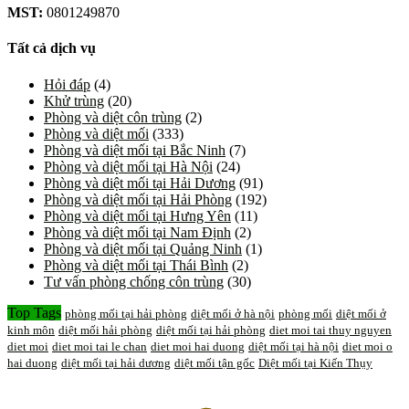
MST:
0801249870
Tất cả dịch vụ
Hỏi đáp
(4)
Khử trùng
(20)
Phòng và diệt côn trùng
(2)
Phòng và diệt mối
(333)
Phòng và diệt mối tại Bắc Ninh
(7)
Phòng và diệt mối tại Hà Nội
(24)
Phòng và diệt mối tại Hải Dương
(91)
Phòng và diệt mối tại Hải Phòng
(192)
Phòng và diệt mối tại Hưng Yên
(11)
Phòng và diệt mối tại Nam Định
(2)
Phòng và diệt mối tại Quảng Ninh
(1)
Phòng và diệt mối tại Thái Bình
(2)
Tư vấn phòng chống côn trùng
(30)
Top Tags
phòng mối tại hải phòng
diệt mối ở hà nội
phòng mối
diệt mối ở
kinh môn
diệt mối hải phòng
diệt mối tại hải phòng
diet moi tai thuy nguyen
diet moi
diet moi tai le chan
diet moi hai duong
diệt mối tại hà nội
diet moi o
hai duong
diệt mối tại hải dương
diệt mối tận gốc
Diệt mối tại Kiến Thụy