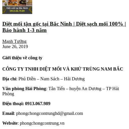
Diệt mối tận gốc tại Bắc Ninh | Diệt sạch mối 100% |
Bảo hành 1-3 năm
Mạnh Tưởng
June 26, 2019
Giới thiệu về công ty
CÔNG TY TNHH DIỆT MỐI VÀ KHỬ TRÙNG NAM BẮC
Địa chỉ
: Phú Điền – Nam Sách – Hải Dương
Văn phòng Hải Phòng
: Tân Tiến – huyện An Dương – TP Hải
Phòng
Điện thoại: 0913.067.989
Email
: phongchongcontrunghd@gmail.com
Website
: phongchongcontrung.vn