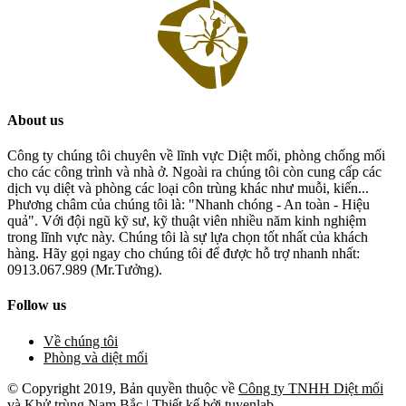
About us
Công ty chúng tôi chuyên về lĩnh vực Diệt mối, phòng chống mối
cho các công trình và nhà ở. Ngoài ra chúng tôi còn cung cấp các
dịch vụ diệt và phòng các loại côn trùng khác như muỗi, kiến...
Phương châm của chúng tôi là: "Nhanh chóng - An toàn - Hiệu
quả". Với đội ngũ kỹ sư, kỹ thuật viên nhiều năm kinh nghiệm
trong lĩnh vực này. Chúng tôi là sự lựa chọn tốt nhất của khách
hàng. Hãy gọi ngay cho chúng tôi để được hỗ trợ nhanh nhất:
0913.067.989 (Mr.Tưởng).
Follow us
Về chúng tôi
Phòng và diệt mối
© Copyright 2019, Bản quyền thuộc về
Công ty TNHH Diệt mối
và Khử trùng Nam Bắc
| Thiết kế bởi
tuyenlab