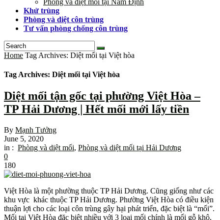
Phòng và diệt mối tại Nam Định
Khử trùng
Phòng và diệt côn trùng
Tư vấn phòng chống côn trùng
Home
Tag Archives: Diệt mối tại Việt hòa
Tag Archives: Diệt mối tại Việt hòa
Diệt mối tận gốc tại phường Việt Hòa –
TP Hải Dương | Hết mối mới lấy tiền
By
Mạnh Tưởng
June 5, 2020
in :
Phòng và diệt mối
,
Phòng và diệt mối tại Hải Dương
0
180
Việt Hòa là một phường thuộc TP Hải Dương. Cũng giống như các
khu vực khác thuộc TP Hải Dương. Phường Việt Hòa có điều kiện
thuận lợi cho các loại côn trùng gây hại phát triển, đặc biệt là “mối”.
Mối tại Việt Hòa đặc biệt nhiều với 3 loại mối chính là mối gỗ khô,