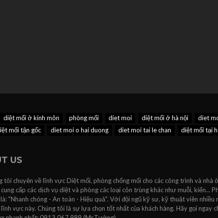
diệt mối ở kinh môn
phòng mối
diet moi
diệt mối ở hà nội
diet m
iệt mối tận gốc
diet moi o hai duong
diet moi tai le chan
diệt mối tại h
T US
 tôi chuyên về lĩnh vực Diệt mối, phòng chống mối cho các công trình và nhà ở
 cung cấp các dịch vụ diệt và phòng các loại côn trùng khác như muỗi, kiến...
 là: "Nhanh chóng - An toàn - Hiệu quả". Với đội ngũ kỹ sư, kỹ thuật viên nhiều
lĩnh vực này. Chúng tôi là sự lựa chọn tốt nhất của khách hàng. Hãy gọi ngay c
rợ nhanh nhất: 0913.067.989 (Mr.Tưởng).