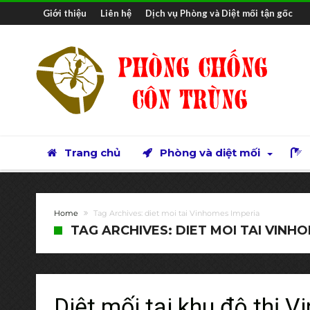
Giới thiệu
Liên hệ
Dịch vụ Phòng và Diệt mối tận gốc
Trang chủ
Phòng và diệt mối
Home
Tag Archives: diet moi tai Vinhomes Imperia
TAG ARCHIVES: DIET MOI TAI VINH
Diệt mối tại khu đô thị 