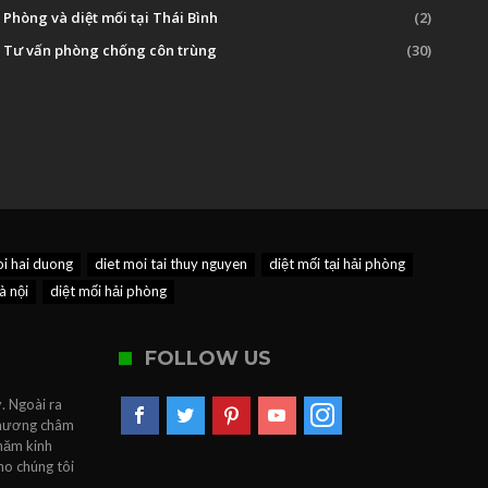
Phòng và diệt mối tại Thái Bình
(2)
Tư vấn phòng chống côn trùng
(30)
oi hai duong
diet moi tai thuy nguyen
diệt mối tại hải phòng
à nội
diệt mối hải phòng
FOLLOW US
. Ngoài ra
 Phương châm
 năm kinh
ho chúng tôi