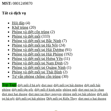
MST:
0801249870
Tất cả dịch vụ
Hỏi đáp
(4)
Khử trùng
(20)
Phòng và diệt côn trùng
(2)
Phòng và diệt mối
(333)
Phòng và diệt mối tại Bắc Ninh
(7)
Phòng và diệt mối tại Hà Nội
(24)
Phòng và diệt mối tại Hải Dương
(91)
Phòng và diệt mối tại Hải Phòng
(192)
Phòng và diệt mối tại Hưng Yên
(11)
Phòng và diệt mối tại Nam Định
(2)
Phòng và diệt mối tại Quảng Ninh
(1)
Phòng và diệt mối tại Thái Bình
(2)
Tư vấn phòng chống côn trùng
(30)
Top Tags
diệt mối ở hà nội
diet moi
diệt mối tại hải dương
diệt mối hải
phòng
diệt mối tận gốc
diệt mối ở kinh môn
phòng mối
diet moi tai le chan
diet moi hai duong
diet moi tai thuy nguyen
phòng mối tại hải phòng
diệt mối
tại hà nội
diệt mối tại hải phòng
Diệt mối tại Kiến Thụy
diet moi o hai duong