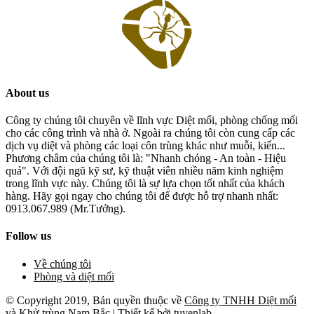
About us
Công ty chúng tôi chuyên về lĩnh vực Diệt mối, phòng chống mối
cho các công trình và nhà ở. Ngoài ra chúng tôi còn cung cấp các
dịch vụ diệt và phòng các loại côn trùng khác như muỗi, kiến...
Phương châm của chúng tôi là: "Nhanh chóng - An toàn - Hiệu
quả". Với đội ngũ kỹ sư, kỹ thuật viên nhiều năm kinh nghiệm
trong lĩnh vực này. Chúng tôi là sự lựa chọn tốt nhất của khách
hàng. Hãy gọi ngay cho chúng tôi để được hỗ trợ nhanh nhất:
0913.067.989 (Mr.Tưởng).
Follow us
Về chúng tôi
Phòng và diệt mối
© Copyright 2019, Bản quyền thuộc về
Công ty TNHH Diệt mối
và Khử trùng Nam Bắc
| Thiết kế bởi
tuyenlab