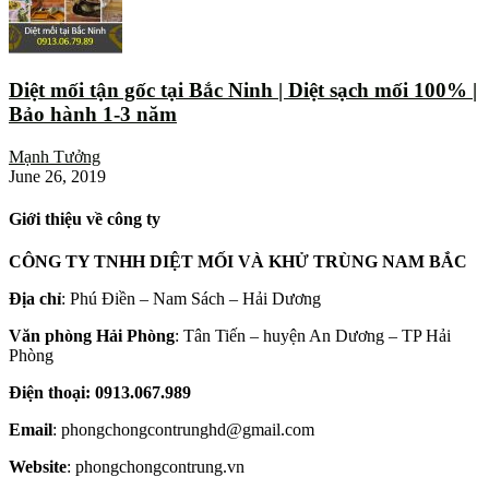
Diệt mối tận gốc tại Bắc Ninh | Diệt sạch mối 100% |
Bảo hành 1-3 năm
Mạnh Tưởng
June 26, 2019
Giới thiệu về công ty
CÔNG TY TNHH DIỆT MỐI VÀ KHỬ TRÙNG NAM BẮC
Địa chỉ
: Phú Điền – Nam Sách – Hải Dương
Văn phòng Hải Phòng
: Tân Tiến – huyện An Dương – TP Hải
Phòng
Điện thoại: 0913.067.989
Email
: phongchongcontrunghd@gmail.com
Website
: phongchongcontrung.vn