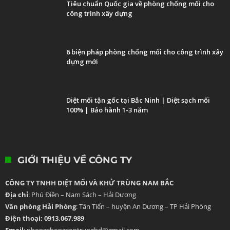
Tiêu chuẩn Quốc gia về phòng chống mối cho
công trình xây dựng
6 biện pháp phòng chống mối cho công trình xây
dựng mới
Diệt mối tận gốc tại Bắc Ninh | Diệt sạch mối
100% | Bảo hành 1-3 năm
GIỚI THIỆU VỀ CÔNG TY
CÔNG TY TNHH DIỆT MỐI VÀ KHỬ TRÙNG NAM BẮC
Địa chỉ
: Phú Điền – Nam Sách – Hải Dương
Văn phòng Hải Phòng
: Tân Tiến – huyện An Dương – TP Hải Phòng
Điện thoại: 0913.067.989
Email
: phongchongcontrunghd@gmail.com