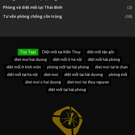
Phòng và diệt mối tại Thái Bình
(2)
Tư vấn phòng chống côn trùng
(30)
Top Tags
Diệt mối tại Kiến Thụy
diệt mối tận gốc
diet moi hai duong
diệt mối ở hà nội
diệt mối hải phòng
diệt mối ở kinh môn
phòng mối tại hải phòng
diet moi tai le chan
diệt mối tại hà nội
diet moi
diệt mối tại hải dương
phòng mối
diet moi o hai duong
diet moi tai thuy nguyen
diệt mối tại hải phòng