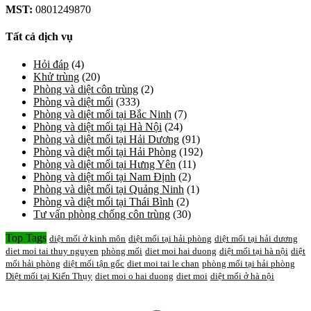
MST:
0801249870
Tất cả dịch vụ
Hỏi đáp
(4)
Khử trùng
(20)
Phòng và diệt côn trùng
(2)
Phòng và diệt mối
(333)
Phòng và diệt mối tại Bắc Ninh
(7)
Phòng và diệt mối tại Hà Nội
(24)
Phòng và diệt mối tại Hải Dương
(91)
Phòng và diệt mối tại Hải Phòng
(192)
Phòng và diệt mối tại Hưng Yên
(11)
Phòng và diệt mối tại Nam Định
(2)
Phòng và diệt mối tại Quảng Ninh
(1)
Phòng và diệt mối tại Thái Bình
(2)
Tư vấn phòng chống côn trùng
(30)
Top Tags
diệt mối ở kinh môn
diệt mối tại hải phòng
diệt mối tại hải dương
diet moi tai thuy nguyen
phòng mối
diet moi hai duong
diệt mối tại hà nội
diệt
mối hải phòng
diệt mối tận gốc
diet moi tai le chan
phòng mối tại hải phòng
Diệt mối tại Kiến Thụy
diet moi o hai duong
diet moi
diệt mối ở hà nội