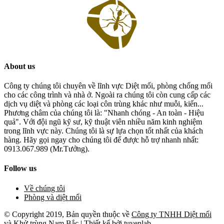
About us
Công ty chúng tôi chuyên về lĩnh vực Diệt mối, phòng chống mối
cho các công trình và nhà ở. Ngoài ra chúng tôi còn cung cấp các
dịch vụ diệt và phòng các loại côn trùng khác như muỗi, kiến...
Phương châm của chúng tôi là: "Nhanh chóng - An toàn - Hiệu
quả". Với đội ngũ kỹ sư, kỹ thuật viên nhiều năm kinh nghiệm
trong lĩnh vực này. Chúng tôi là sự lựa chọn tốt nhất của khách
hàng. Hãy gọi ngay cho chúng tôi để được hỗ trợ nhanh nhất:
0913.067.989 (Mr.Tưởng).
Follow us
Về chúng tôi
Phòng và diệt mối
© Copyright 2019, Bản quyền thuộc về
Công ty TNHH Diệt mối
và Khử trùng Nam Bắc
| Thiết kế bởi
tuyenlab