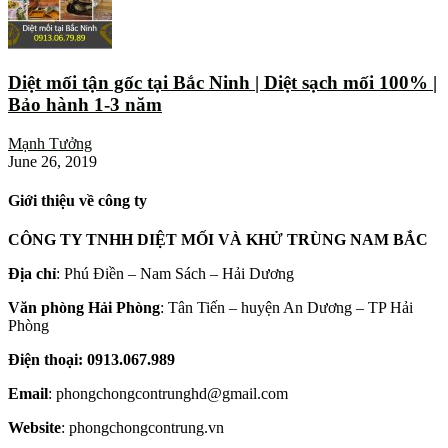
Diệt mối tận gốc tại Bắc Ninh | Diệt sạch mối 100% |
Bảo hành 1-3 năm
Mạnh Tưởng
June 26, 2019
Giới thiệu về công ty
CÔNG TY TNHH DIỆT MỐI VÀ KHỬ TRÙNG NAM BẮC
Địa chỉ
: Phú Điền – Nam Sách – Hải Dương
Văn phòng Hải Phòng
: Tân Tiến – huyện An Dương – TP Hải
Phòng
Điện thoại: 0913.067.989
Email
: phongchongcontrunghd@gmail.com
Website
: phongchongcontrung.vn