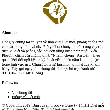
About us
Công ty chúng tôi chuyên về lĩnh vực Diệt mối, phòng chống mối
cho các công trình và nhà ở. Ngoài ra chúng tôi còn cung cấp các
dịch vụ diệt và phòng các loại côn trùng khác như muỗi, kiến...
Phương châm của chúng tôi là: "Nhanh chóng - An toàn - Hiệu
quả". Với đội ngũ kỹ sư, kỹ thuật viên nhiều năm kinh nghiệm
trong lĩnh vực này. Chúng tôi là sự lựa chọn tốt nhất của khách
hàng. Hãy gọi ngay cho chúng tôi để được hỗ trợ nhanh nhất:
0913.067.989 (Mr.Tưởng).
Follow us
Về chúng tôi
Phòng và diệt mối
© Copyright 2019, Bản quyền thuộc về
Công ty TNHH Diệt mối
và Khử trùng Nam Bắc
| Thiết kế bởi
tuyenlab