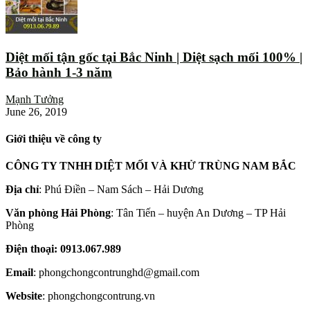
Diệt mối tận gốc tại Bắc Ninh | Diệt sạch mối 100% |
Bảo hành 1-3 năm
Mạnh Tưởng
June 26, 2019
Giới thiệu về công ty
CÔNG TY TNHH DIỆT MỐI VÀ KHỬ TRÙNG NAM BẮC
Địa chỉ
: Phú Điền – Nam Sách – Hải Dương
Văn phòng Hải Phòng
: Tân Tiến – huyện An Dương – TP Hải
Phòng
Điện thoại: 0913.067.989
Email
: phongchongcontrunghd@gmail.com
Website
: phongchongcontrung.vn