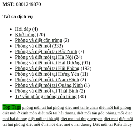
MST:
0801249870
Tất cả dịch vụ
Hỏi đáp
(4)
Khử trùng
(20)
Phòng và diệt côn trùng
(2)
Phòng và diệt mối
(333)
Phòng và diệt mối tại Bắc Ninh
(7)
Phòng và diệt mối tại Hà Nội
(24)
Phòng và diệt mối tại Hải Dương
(91)
Phòng và diệt mối tại Hải Phòng
(192)
Phòng và diệt mối tại Hưng Yên
(11)
Phòng và diệt mối tại Nam Định
(2)
Phòng và diệt mối tại Quảng Ninh
(1)
Phòng và diệt mối tại Thái Bình
(2)
Tư vấn phòng chống côn trùng
(30)
Top Tags
phòng mối tại hải phòng
diet moi tai le chan
diệt mối hải phòng
diệt mối ở kinh môn
diệt mối tại hải dương
diệt mối tận gốc
phòng mối
diet
moi hai duong
diệt mối tại hà nội
diet moi tai thuy nguyen
diet moi
diệt mối
tại hải phòng
diệt mối ở hà nội
diet moi o hai duong
Diệt mối tại Kiến Thụy