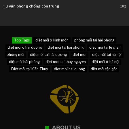
Tư vấn phòng chống côn trùng
(30)
Top Tags
diệt mối ở kinh môn
phòng mối tại hải phòng
diet moi o hai duong
diệt mối tại hải phòng
diet moi tai le chan
phòng mối
diệt mối tại hải dương
diet moi
diệt mối tại hà nội
diệt mối hải phòng
diet moi tai thuy nguyen
diệt mối ở hà nội
Diệt mối tại Kiến Thụy
diet moi hai duong
diệt mối tận gốc
ABOUT US