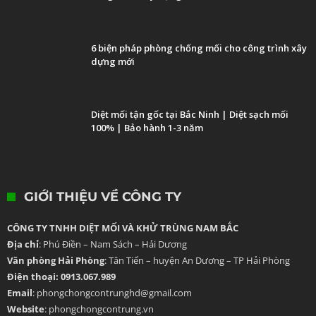
6 biện pháp phòng chống mối cho công trình xây
dựng mới
Diệt mối tận gốc tại Bắc Ninh | Diệt sạch mối
100% | Bảo hành 1-3 năm
GIỚI THIỆU VỀ CÔNG TY
CÔNG TY TNHH DIỆT MỐI VÀ KHỬ TRÙNG NAM BẮC
Địa chỉ
: Phú Điền – Nam Sách – Hải Dương
Văn phòng Hải Phòng
: Tân Tiến – huyện An Dương – TP Hải Phòng
Điện thoại: 0913.067.989
Email
: phongchongcontrunghd@gmail.com
Website
: phongchongcontrung.vn