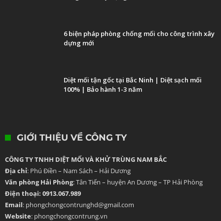
6 biện pháp phòng chống mối cho công trình xây
dựng mới
Diệt mối tận gốc tại Bắc Ninh | Diệt sạch mối
100% | Bảo hành 1-3 năm
GIỚI THIỆU VỀ CÔNG TY
CÔNG TY TNHH DIỆT MỐI VÀ KHỬ TRÙNG NAM BẮC
Địa chỉ
: Phú Điền – Nam Sách – Hải Dương
Văn phòng Hải Phòng
: Tân Tiến – huyện An Dương – TP Hải Phòng
Điện thoại: 0913.067.989
Email
: phongchongcontrunghd@gmail.com
Website
: phongchongcontrung.vn