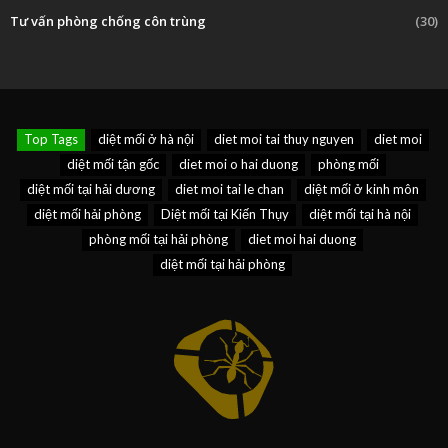
Tư vấn phòng chống côn trùng
(30)
Top Tags
diệt mối ở hà nội
diet moi tai thuy nguyen
diet moi
diệt mối tận gốc
diet moi o hai duong
phòng mối
diệt mối tại hải dương
diet moi tai le chan
diệt mối ở kinh môn
diệt mối hải phòng
Diệt mối tại Kiến Thụy
diệt mối tại hà nội
phòng mối tại hải phòng
diet moi hai duong
diệt mối tại hải phòng