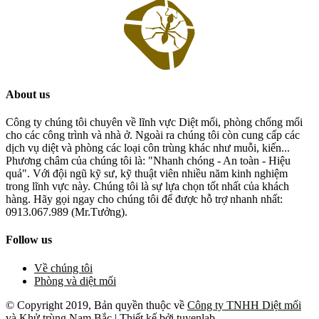
About us
Công ty chúng tôi chuyên về lĩnh vực Diệt mối, phòng chống mối
cho các công trình và nhà ở. Ngoài ra chúng tôi còn cung cấp các
dịch vụ diệt và phòng các loại côn trùng khác như muỗi, kiến...
Phương châm của chúng tôi là: "Nhanh chóng - An toàn - Hiệu
quả". Với đội ngũ kỹ sư, kỹ thuật viên nhiều năm kinh nghiệm
trong lĩnh vực này. Chúng tôi là sự lựa chọn tốt nhất của khách
hàng. Hãy gọi ngay cho chúng tôi để được hỗ trợ nhanh nhất:
0913.067.989 (Mr.Tưởng).
Follow us
Về chúng tôi
Phòng và diệt mối
© Copyright 2019, Bản quyền thuộc về
Công ty TNHH Diệt mối
và Khử trùng Nam Bắc
| Thiết kế bởi
tuyenlab