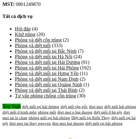
MST:
0801249870
Tất cả dịch vụ
Hỏi đáp
(4)
Khử trùng
(20)
Phòng và diệt côn trùng
(2)
Phòng và diệt mối
(333)
Phòng và diệt mối tại Bắc Ninh
(7)
Phòng và diệt mối tại Hà Nội
(24)
Phòng và diệt mối tại Hải Dương
(91)
Phòng và diệt mối tại Hải Phòng
(192)
Phòng và diệt mối tại Hưng Yên
(11)
Phòng và diệt mối tại Nam Định
(2)
Phòng và diệt mối tại Quảng Ninh
(1)
Phòng và diệt mối tại Thái Bình
(2)
Tư vấn phòng chống côn trùng
(30)
Top Tags
diệt mối tại hải dương
diệt mối tận gốc
diet moi
diệt mối hải phòng
diệt mối ở kinh môn
phòng mối
diet moi o hai duong
diệt mối ở hà nội
diet
moi tai le chan
phòng mối tại hải phòng
Diệt mối tại Kiến Thụy
diệt mối tại hà
nội
diet moi tai thuy nguyen
diet moi hai duong
diệt mối tại hải phòng