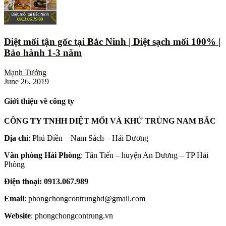
Diệt mối tận gốc tại Bắc Ninh | Diệt sạch mối 100% |
Bảo hành 1-3 năm
Mạnh Tưởng
June 26, 2019
Giới thiệu về công ty
CÔNG TY TNHH DIỆT MỐI VÀ KHỬ TRÙNG NAM BẮC
Địa chỉ
: Phú Điền – Nam Sách – Hải Dương
Văn phòng Hải Phòng
: Tân Tiến – huyện An Dương – TP Hải
Phòng
Điện thoại: 0913.067.989
Email
: phongchongcontrunghd@gmail.com
Website
: phongchongcontrung.vn