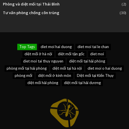
Phòng và diệt mối tại Thái Bình
(2)
Tư vấn phòng chống côn trùng
(30)
Top Tags
diet moi hai duong
diet moi tai le chan
diệt mối ở hà nội
diệt mối tận gốc
diet moi
diet moi tai thuy nguyen
diệt mối tại hải phòng
phòng mối tại hải phòng
diệt mối tại hà nội
diet moi o hai duong
phòng mối
diệt mối ở kinh môn
Diệt mối tại Kiến Thụy
diệt mối hải phòng
diệt mối tại hải dương