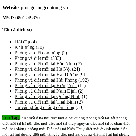
Website
: phongchongcontrung.vn
MST:
0801249870
Tất cả dịch vụ
Hỏi đáp
(4)
Khử trùng
(20)
Phòng và diệt côn trùng
(2)
Phòng và diệt mối
(333)
Phòng và diệt mối tại Bắc Ninh
(7)
Phòng và diệt mối tại Hà Nội
(24)
Phòng và diệt mối tại Hải Dương
(91)
Phòng và diệt mối tại Hải Phòng
(192)
Phòng và diệt mối tại Hưng Yên
(11)
Phòng và diệt mối tại Nam Định
(2)
Phòng và diệt mối tại Quảng Ninh
(1)
Phòng và diệt mối tại Thái Bình
(2)
Tư vấn phòng chống côn trùng
(30)
Top Tags
diệt mối ở hà nội
diet moi o hai duong
phòng mối tại hải phòng
diệt mối tại hà nội
diet moi
diet moi tai thuy nguyen
diet moi tai le chan
diệt
mối hải phòng
phòng mối
Diệt mối tại Kiến Thụy
diệt mối ở kinh môn
diệt
mối tại hải dương
diệt mối tận gốc
diet moi hai duong
diệt mối tại hải phòng