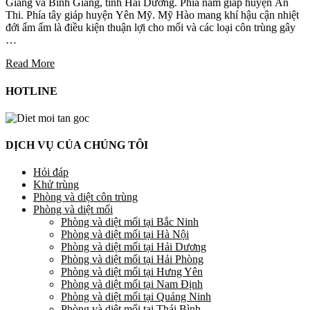
Giàng và Bình Giang, tỉnh Hải Dương. Phía nam giáp huyện Ân
Thi. Phía tây giáp huyện Yên Mỹ. Mỹ Hào mang khí hậu cận nhiệt
đới ẩm ấm là điều kiện thuận lợi cho mối và các loại côn trùng gây
…
Read More
HOTLINE
DỊCH VỤ CỦA CHÚNG TÔI
Hỏi đáp
Khử trùng
Phòng và diệt côn trùng
Phòng và diệt mối
Phòng và diệt mối tại Bắc Ninh
Phòng và diệt mối tại Hà Nội
Phòng và diệt mối tại Hải Dương
Phòng và diệt mối tại Hải Phòng
Phòng và diệt mối tại Hưng Yên
Phòng và diệt mối tại Nam Định
Phòng và diệt mối tại Quảng Ninh
Phòng và diệt mối tại Thái Bình