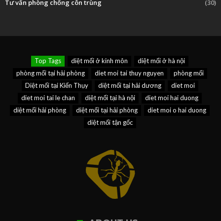
Tư vấn phòng chống côn trùng
(30)
Top Tags
diệt mối ở kinh môn
diệt mối ở hà nội
phòng mối tại hải phòng
diet moi tai thuy nguyen
phòng mối
Diệt mối tại Kiến Thụy
diệt mối tại hải dương
diet moi
diet moi tai le chan
diệt mối tại hà nội
diet moi hai duong
diệt mối hải phòng
diệt mối tại hải phòng
diet moi o hai duong
diệt mối tận gốc