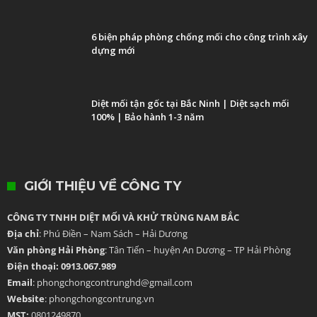
6 biện pháp phòng chống mối cho công trình xây
dựng mới
Diệt mối tận gốc tại Bắc Ninh | Diệt sạch mối
100% | Bảo hành 1-3 năm
GIỚI THIỆU VỀ CÔNG TY
CÔNG TY TNHH DIỆT MỐI VÀ KHỬ TRÙNG NAM BẮC
Địa chỉ
: Phú Điền – Nam Sách – Hải Dương
Văn phòng Hải Phòng
: Tân Tiến – huyện An Dương – TP Hải Phòng
Điện thoại: 0913.067.989
Email
: phongchongcontrunghd@gmail.com
Website
: phongchongcontrung.vn
MST:
0801249870