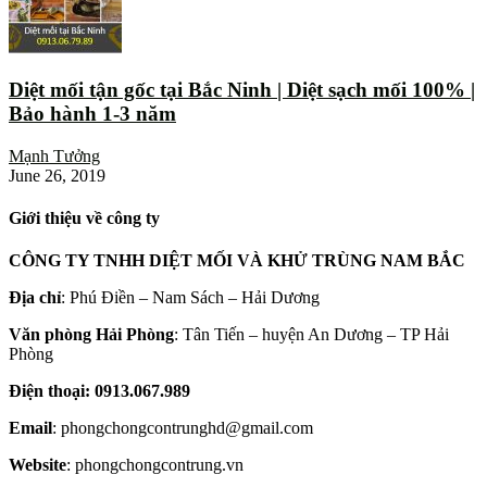
Diệt mối tận gốc tại Bắc Ninh | Diệt sạch mối 100% |
Bảo hành 1-3 năm
Mạnh Tưởng
June 26, 2019
Giới thiệu về công ty
CÔNG TY TNHH DIỆT MỐI VÀ KHỬ TRÙNG NAM BẮC
Địa chỉ
: Phú Điền – Nam Sách – Hải Dương
Văn phòng Hải Phòng
: Tân Tiến – huyện An Dương – TP Hải
Phòng
Điện thoại: 0913.067.989
Email
: phongchongcontrunghd@gmail.com
Website
: phongchongcontrung.vn