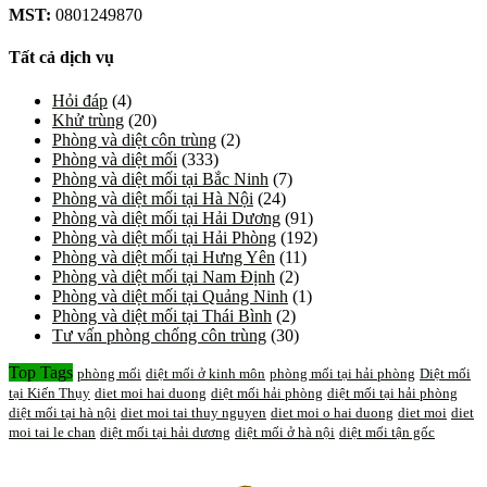
MST:
0801249870
Tất cả dịch vụ
Hỏi đáp
(4)
Khử trùng
(20)
Phòng và diệt côn trùng
(2)
Phòng và diệt mối
(333)
Phòng và diệt mối tại Bắc Ninh
(7)
Phòng và diệt mối tại Hà Nội
(24)
Phòng và diệt mối tại Hải Dương
(91)
Phòng và diệt mối tại Hải Phòng
(192)
Phòng và diệt mối tại Hưng Yên
(11)
Phòng và diệt mối tại Nam Định
(2)
Phòng và diệt mối tại Quảng Ninh
(1)
Phòng và diệt mối tại Thái Bình
(2)
Tư vấn phòng chống côn trùng
(30)
Top Tags
phòng mối
diệt mối ở kinh môn
phòng mối tại hải phòng
Diệt mối
tại Kiến Thụy
diet moi hai duong
diệt mối hải phòng
diệt mối tại hải phòng
diệt mối tại hà nội
diet moi tai thuy nguyen
diet moi o hai duong
diet moi
diet
moi tai le chan
diệt mối tại hải dương
diệt mối ở hà nội
diệt mối tận gốc