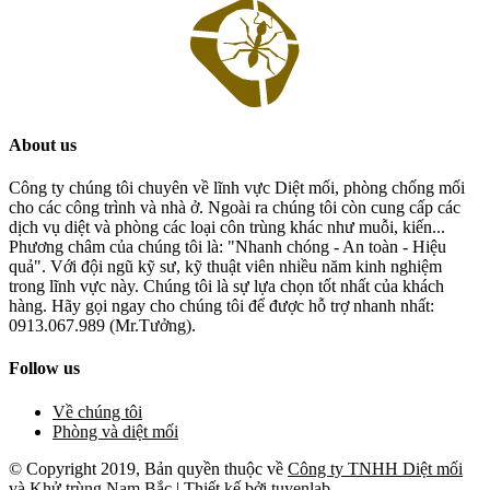
About us
Công ty chúng tôi chuyên về lĩnh vực Diệt mối, phòng chống mối
cho các công trình và nhà ở. Ngoài ra chúng tôi còn cung cấp các
dịch vụ diệt và phòng các loại côn trùng khác như muỗi, kiến...
Phương châm của chúng tôi là: "Nhanh chóng - An toàn - Hiệu
quả". Với đội ngũ kỹ sư, kỹ thuật viên nhiều năm kinh nghiệm
trong lĩnh vực này. Chúng tôi là sự lựa chọn tốt nhất của khách
hàng. Hãy gọi ngay cho chúng tôi để được hỗ trợ nhanh nhất:
0913.067.989 (Mr.Tưởng).
Follow us
Về chúng tôi
Phòng và diệt mối
© Copyright 2019, Bản quyền thuộc về
Công ty TNHH Diệt mối
và Khử trùng Nam Bắc
| Thiết kế bởi
tuyenlab