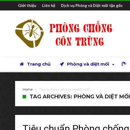
Giới thiệu
Liên hệ
Dịch vụ Phòng và Diệt mối tận gốc
Trang chủ
Phòng và diệt mối
Home
Tag Archives: phòng và diệt mối
TAG ARCHIVES: PHÒNG VÀ DIỆT MỐI
Tiêu chuẩn Phòng chống 