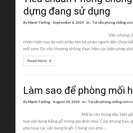
dựng đang sử dụng
By
Mạnh Tưởng
September 6, 2019
in :
Tư vấn phòng chống côn
Việc phòng c
nhiên hiện nay do một phần lớn bộ phận người dân chưa hi
mối sớm. Do vậy thường không thực hiện các biện pháp phò
Read More
Làm sao để phòng mối h
By
Mạnh Tưởng
August 20, 2019
in :
Tư vấn phòng chống côn tr
Mối là côn trùng đặc biệt gâ
loại vật dụng bằng gỗ trong gia đình như: Cửa, khung bao, g
phá hoại các vật dụng là gỗ. Chúng còn phá …