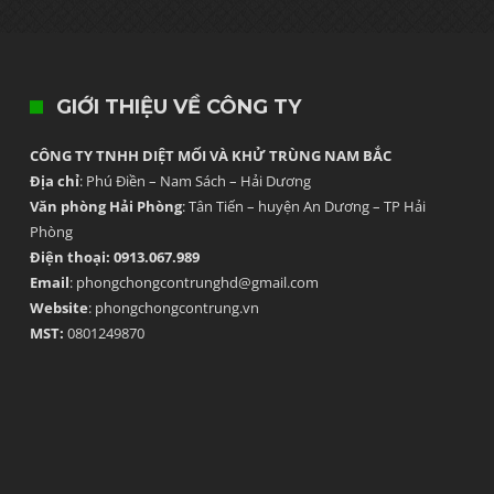
GIỚI THIỆU VỀ CÔNG TY
CÔNG TY TNHH DIỆT MỐI VÀ KHỬ TRÙNG NAM BẮC
Địa chỉ
: Phú Điền – Nam Sách – Hải Dương
Văn phòng Hải Phòng
: Tân Tiến – huyện An Dương – TP Hải
Phòng
Điện thoại: 0913.067.989
Email
: phongchongcontrunghd@gmail.com
Website
: phongchongcontrung.vn
MST:
0801249870