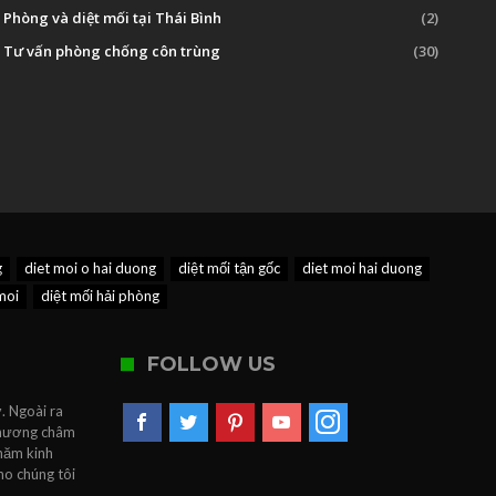
Phòng và diệt mối tại Thái Bình
(2)
Tư vấn phòng chống côn trùng
(30)
g
diet moi o hai duong
diệt mối tận gốc
diet moi hai duong
moi
diệt mối hải phòng
FOLLOW US
. Ngoài ra
 Phương châm
 năm kinh
ho chúng tôi