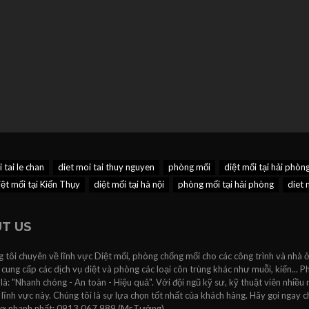
 tai le chan
diet moi tai thuy nguyen
phòng mối
diệt mối tại hải phòn
ệt mối tại Kiến Thụy
diệt mối tại hà nội
phòng mối tại hải phòng
diet 
T US
 tôi chuyên về lĩnh vực Diệt mối, phòng chống mối cho các công trình và nhà ở
 cung cấp các dịch vụ diệt và phòng các loại côn trùng khác như muỗi, kiến...
 là: "Nhanh chóng - An toàn - Hiệu quả". Với đội ngũ kỹ sư, kỹ thuật viên nhiều
lĩnh vực này. Chúng tôi là sự lựa chọn tốt nhất của khách hàng. Hãy gọi ngay c
rợ nhanh nhất: 0913.067.989 (Mr.Tưởng).