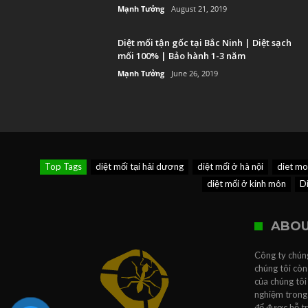
Mạnh Tưởng
August 21, 2019
Diệt mối tận gốc tại Bắc Ninh | Diệt sạch
mối 100% | Bảo hành 1-3 năm
Mạnh Tưởng
June 26, 2019
Top Tags
diệt mối tại hải dương
diệt mối ở hà nội
diet moi
diệt mối ở kinh môn
Di
ABOU
Công ty chúng
chúng tôi còn
của chúng tôi
nghiệm trong 
để được hỗ t