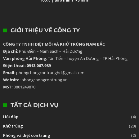
100% | Bảo hành 1-3 năm
GIỚI THIỆU VỀ CÔNG TY
CÔNG TY TNHH DIỆT MỐI VÀ KHỬ TRÙNG NAM BẮC
Địa chỉ
: Phú Điền – Nam Sách – Hải Dương
Văn phòng Hải Phòng
: Tân Tiến – huyện An Dương – TP Hải Phòng
Điện thoại: 0913.067.989
Email
: phongchongcontrunghd@gmail.com
Website
: phongchongcontrung.vn
MST:
0801249870
TẤT CẢ DỊCH VỤ
Hỏi đáp
(4)
Khử trùng
(20)
Phòng và diệt côn trùng
(2)