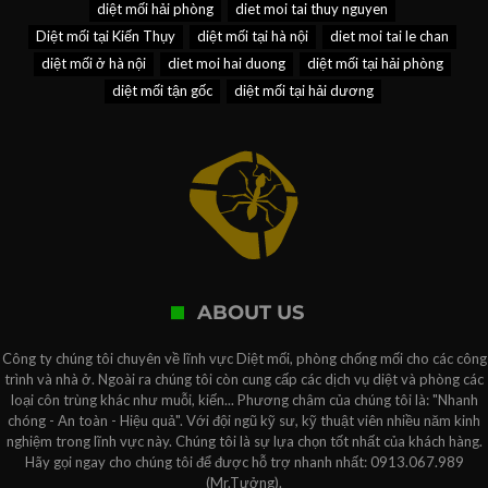
diệt mối hải phòng
diet moi tai thuy nguyen
Diệt mối tại Kiến Thụy
diệt mối tại hà nội
diet moi tai le chan
diệt mối ở hà nội
diet moi hai duong
diệt mối tại hải phòng
diệt mối tận gốc
diệt mối tại hải dương
ABOUT US
Công ty chúng tôi chuyên về lĩnh vực Diệt mối, phòng chống mối cho các công
trình và nhà ở. Ngoài ra chúng tôi còn cung cấp các dịch vụ diệt và phòng các
loại côn trùng khác như muỗi, kiến... Phương châm của chúng tôi là: "Nhanh
chóng - An toàn - Hiệu quả". Với đội ngũ kỹ sư, kỹ thuật viên nhiều năm kinh
nghiệm trong lĩnh vực này. Chúng tôi là sự lựa chọn tốt nhất của khách hàng.
Hãy gọi ngay cho chúng tôi để được hỗ trợ nhanh nhất: 0913.067.989
(Mr.Tưởng).