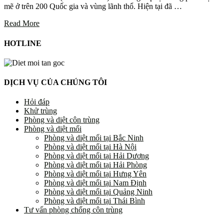
mẽ ở trên 200 Quốc gia và vùng lãnh thổ. Hiện tại đã …
Read More
HOTLINE
DỊCH VỤ CỦA CHÚNG TÔI
Hỏi đáp
Khử trùng
Phòng và diệt côn trùng
Phòng và diệt mối
Phòng và diệt mối tại Bắc Ninh
Phòng và diệt mối tại Hà Nội
Phòng và diệt mối tại Hải Dương
Phòng và diệt mối tại Hải Phòng
Phòng và diệt mối tại Hưng Yên
Phòng và diệt mối tại Nam Định
Phòng và diệt mối tại Quảng Ninh
Phòng và diệt mối tại Thái Bình
Tư vấn phòng chống côn trùng