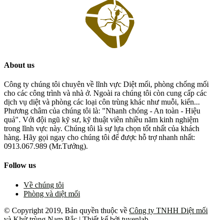
About us
Công ty chúng tôi chuyên về lĩnh vực Diệt mối, phòng chống mối
cho các công trình và nhà ở. Ngoài ra chúng tôi còn cung cấp các
dịch vụ diệt và phòng các loại côn trùng khác như muỗi, kiến...
Phương châm của chúng tôi là: "Nhanh chóng - An toàn - Hiệu
quả". Với đội ngũ kỹ sư, kỹ thuật viên nhiều năm kinh nghiệm
trong lĩnh vực này. Chúng tôi là sự lựa chọn tốt nhất của khách
hàng. Hãy gọi ngay cho chúng tôi để được hỗ trợ nhanh nhất:
0913.067.989 (Mr.Tưởng).
Follow us
Về chúng tôi
Phòng và diệt mối
© Copyright 2019, Bản quyền thuộc về
Công ty TNHH Diệt mối
và Khử trùng Nam Bắc
| Thiết kế bởi
tuyenlab