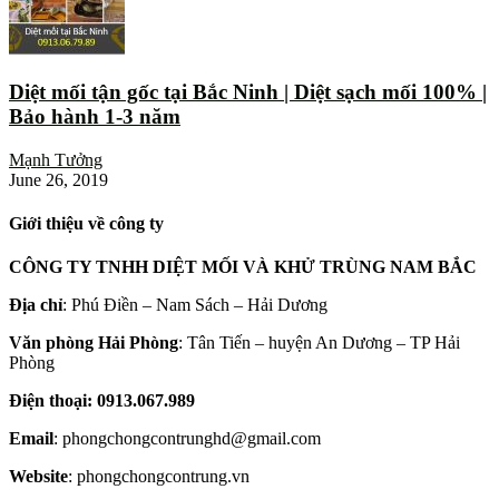
Diệt mối tận gốc tại Bắc Ninh | Diệt sạch mối 100% |
Bảo hành 1-3 năm
Mạnh Tưởng
June 26, 2019
Giới thiệu về công ty
CÔNG TY TNHH DIỆT MỐI VÀ KHỬ TRÙNG NAM BẮC
Địa chỉ
: Phú Điền – Nam Sách – Hải Dương
Văn phòng Hải Phòng
: Tân Tiến – huyện An Dương – TP Hải
Phòng
Điện thoại: 0913.067.989
Email
: phongchongcontrunghd@gmail.com
Website
: phongchongcontrung.vn