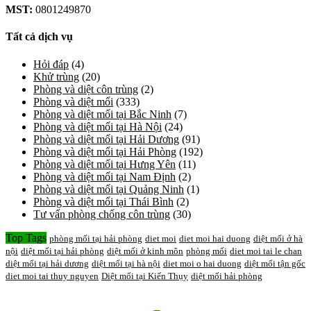
MST:
0801249870
Tất cả dịch vụ
Hỏi đáp
(4)
Khử trùng
(20)
Phòng và diệt côn trùng
(2)
Phòng và diệt mối
(333)
Phòng và diệt mối tại Bắc Ninh
(7)
Phòng và diệt mối tại Hà Nội
(24)
Phòng và diệt mối tại Hải Dương
(91)
Phòng và diệt mối tại Hải Phòng
(192)
Phòng và diệt mối tại Hưng Yên
(11)
Phòng và diệt mối tại Nam Định
(2)
Phòng và diệt mối tại Quảng Ninh
(1)
Phòng và diệt mối tại Thái Bình
(2)
Tư vấn phòng chống côn trùng
(30)
Top Tags
phòng mối tại hải phòng
diet moi
diet moi hai duong
diệt mối ở hà
nội
diệt mối tại hải phòng
diệt mối ở kinh môn
phòng mối
diet moi tai le chan
diệt mối tại hải dương
diệt mối tại hà nội
diet moi o hai duong
diệt mối tận gốc
diet moi tai thuy nguyen
Diệt mối tại Kiến Thụy
diệt mối hải phòng