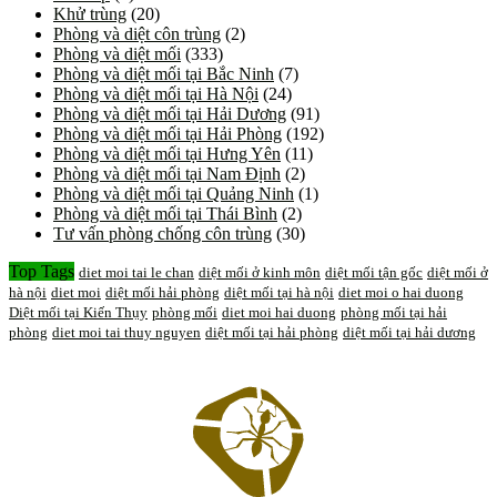
Khử trùng
(20)
Phòng và diệt côn trùng
(2)
Phòng và diệt mối
(333)
Phòng và diệt mối tại Bắc Ninh
(7)
Phòng và diệt mối tại Hà Nội
(24)
Phòng và diệt mối tại Hải Dương
(91)
Phòng và diệt mối tại Hải Phòng
(192)
Phòng và diệt mối tại Hưng Yên
(11)
Phòng và diệt mối tại Nam Định
(2)
Phòng và diệt mối tại Quảng Ninh
(1)
Phòng và diệt mối tại Thái Bình
(2)
Tư vấn phòng chống côn trùng
(30)
Top Tags
diet moi tai le chan
diệt mối ở kinh môn
diệt mối tận gốc
diệt mối ở
hà nội
diet moi
diệt mối hải phòng
diệt mối tại hà nội
diet moi o hai duong
Diệt mối tại Kiến Thụy
phòng mối
diet moi hai duong
phòng mối tại hải
phòng
diet moi tai thuy nguyen
diệt mối tại hải phòng
diệt mối tại hải dương