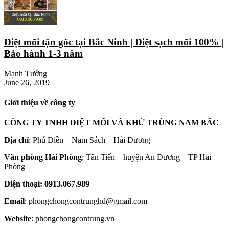
Diệt mối tận gốc tại Bắc Ninh | Diệt sạch mối 100% |
Bảo hành 1-3 năm
Mạnh Tưởng
June 26, 2019
Giới thiệu về công ty
CÔNG TY TNHH DIỆT MỐI VÀ KHỬ TRÙNG NAM BẮC
Địa chỉ
: Phú Điền – Nam Sách – Hải Dương
Văn phòng Hải Phòng
: Tân Tiến – huyện An Dương – TP Hải
Phòng
Điện thoại: 0913.067.989
Email
: phongchongcontrunghd@gmail.com
Website
: phongchongcontrung.vn