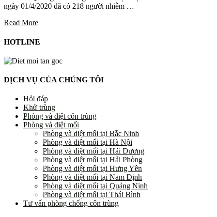
ngày 01/4/2020 đã có 218 người nhiễm …
Read More
HOTLINE
DỊCH VỤ CỦA CHÚNG TÔI
Hỏi đáp
Khử trùng
Phòng và diệt côn trùng
Phòng và diệt mối
Phòng và diệt mối tại Bắc Ninh
Phòng và diệt mối tại Hà Nội
Phòng và diệt mối tại Hải Dương
Phòng và diệt mối tại Hải Phòng
Phòng và diệt mối tại Hưng Yên
Phòng và diệt mối tại Nam Định
Phòng và diệt mối tại Quảng Ninh
Phòng và diệt mối tại Thái Bình
Tư vấn phòng chống côn trùng