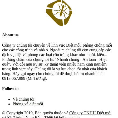
About us
Công ty chúng tôi chuyên về lĩnh vực Diệt mối, phòng chống mối
cho các công trình và nhà ở. Ngoài ra chúng tôi còn cung cấp các
dịch vụ diệt và phòng các loại côn trùng khác như muỗi, kiến...
Phương châm của chúng tôi là: "Nhanh chóng - An toàn - Hiệu
quả". Với đội ngũ kỹ sư, kỹ thuật viên nhiều năm kinh nghiệm
trong lĩnh vực này. Chúng tôi là sự lựa chọn tốt nhất của khách
hàng. Hãy gọi ngay cho chúng tôi để được hỗ trợ nhanh nhất:
0913.067.989 (Mr.Tưởng).
Follow us
Về chúng tôi
Phòng và diệt mối
© Copyright 2019, Bản quyền thuộc về
Công ty TNHH Diệt mối
và Khử trùng Nam Bắc
| Thiết kế bởi
tuyenlab