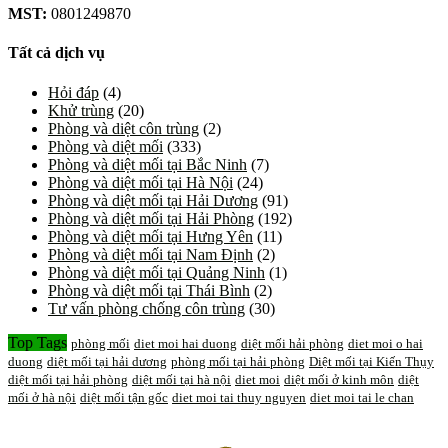
MST:
0801249870
Tất cả dịch vụ
Hỏi đáp
(4)
Khử trùng
(20)
Phòng và diệt côn trùng
(2)
Phòng và diệt mối
(333)
Phòng và diệt mối tại Bắc Ninh
(7)
Phòng và diệt mối tại Hà Nội
(24)
Phòng và diệt mối tại Hải Dương
(91)
Phòng và diệt mối tại Hải Phòng
(192)
Phòng và diệt mối tại Hưng Yên
(11)
Phòng và diệt mối tại Nam Định
(2)
Phòng và diệt mối tại Quảng Ninh
(1)
Phòng và diệt mối tại Thái Bình
(2)
Tư vấn phòng chống côn trùng
(30)
Top Tags
phòng mối
diet moi hai duong
diệt mối hải phòng
diet moi o hai
duong
diệt mối tại hải dương
phòng mối tại hải phòng
Diệt mối tại Kiến Thụy
diệt mối tại hải phòng
diệt mối tại hà nội
diet moi
diệt mối ở kinh môn
diệt
mối ở hà nội
diệt mối tận gốc
diet moi tai thuy nguyen
diet moi tai le chan