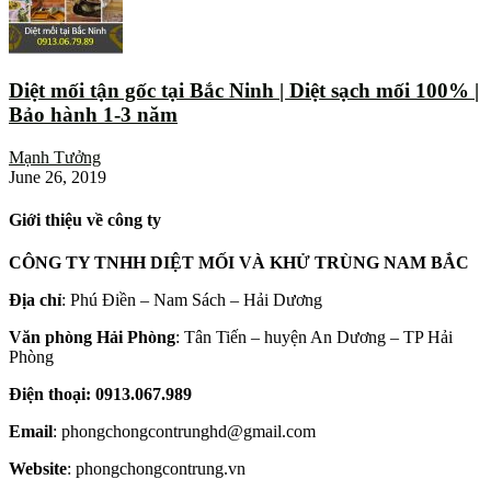
Diệt mối tận gốc tại Bắc Ninh | Diệt sạch mối 100% |
Bảo hành 1-3 năm
Mạnh Tưởng
June 26, 2019
Giới thiệu về công ty
CÔNG TY TNHH DIỆT MỐI VÀ KHỬ TRÙNG NAM BẮC
Địa chỉ
: Phú Điền – Nam Sách – Hải Dương
Văn phòng Hải Phòng
: Tân Tiến – huyện An Dương – TP Hải
Phòng
Điện thoại: 0913.067.989
Email
: phongchongcontrunghd@gmail.com
Website
: phongchongcontrung.vn