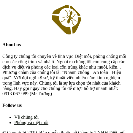
About us
Công ty chúng tôi chuyên về lĩnh vực Diệt mối, phòng chống mối
cho các công trình và nhà ở. Ngoài ra chúng tôi còn cung cấp các
dịch vụ diệt và phòng các loại côn trùng khác như muỗi, kiến...
Phương châm của chúng tôi là: "Nhanh chóng - An toàn - Hiệu
quả". Với đội ngũ kỹ sư, kỹ thuật viên nhiều năm kinh nghiệm
trong lĩnh vực này. Chúng tôi là sự lựa chọn tốt nhất của khách
hàng. Hãy gọi ngay cho chúng tôi để được hỗ trợ nhanh nhất:
0913.067.989 (Mr.Tưởng).
Follow us
Về chúng tôi
Phòng và diệt mối
© Copyright 2019, Bản quyền thuộc về
Công ty TNHH Diệt mối