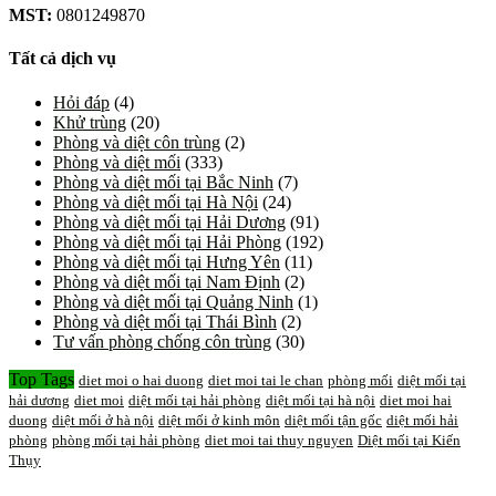
MST:
0801249870
Tất cả dịch vụ
Hỏi đáp
(4)
Khử trùng
(20)
Phòng và diệt côn trùng
(2)
Phòng và diệt mối
(333)
Phòng và diệt mối tại Bắc Ninh
(7)
Phòng và diệt mối tại Hà Nội
(24)
Phòng và diệt mối tại Hải Dương
(91)
Phòng và diệt mối tại Hải Phòng
(192)
Phòng và diệt mối tại Hưng Yên
(11)
Phòng và diệt mối tại Nam Định
(2)
Phòng và diệt mối tại Quảng Ninh
(1)
Phòng và diệt mối tại Thái Bình
(2)
Tư vấn phòng chống côn trùng
(30)
Top Tags
diet moi o hai duong
diet moi tai le chan
phòng mối
diệt mối tại
hải dương
diet moi
diệt mối tại hải phòng
diệt mối tại hà nội
diet moi hai
duong
diệt mối ở hà nội
diệt mối ở kinh môn
diệt mối tận gốc
diệt mối hải
phòng
phòng mối tại hải phòng
diet moi tai thuy nguyen
Diệt mối tại Kiến
Thụy