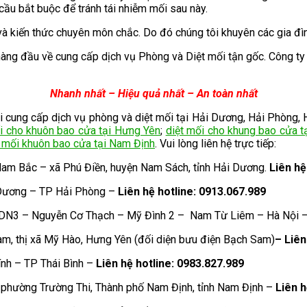
cầu bắt buộc để tránh tái nhiễm mối sau này.
và kiến thức chuyên môn chắc. Do đó chúng tôi khuyên các gia đìn
hàng đầu về cung cấp dịch vụ Phòng và Diệt mối tận gốc. Công ty 
Nhanh nhất – Hiệu quả nhất – An toàn nhất
 cung cấp dịch vụ phòng và diệt mối tại Hải Dương, Hải Phòng, H
i cho khuôn bao cửa tại Hưng Yên
;
diệt mối cho khung bao cửa t
t mối khuôn bao cửa tại Nam Định
. Vui lòng liên hệ trực tiếp:
am Bắc – xã Phú Điền, huyện Nam Sách, tỉnh Hải Dương.
Liên hệ
 Dương – TP Hải Phòng –
Liên hệ hotline: 0913.067.989
DN3 – Nguyễn Cơ Thạch – Mỹ Đình 2 – Nam Từ Liêm – Hà Nội 
m, thị xã Mỹ Hào, Hưng Yên (đối diện bưu điện Bạch Sam)
– Liên
nh – TP Thái Bình –
Liên hệ hotline: 0983.827.989
phường Trường Thi, Thành phố Nam Định, tỉnh Nam Định –
Liên h