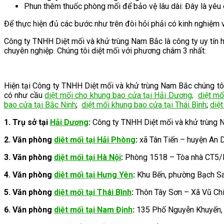
Phun thêm thuốc phòng mối để bảo vệ lâu dài: Đây là yêu 
Để thực hiện đủ các bước như trên đòi hỏi phải có kinh nghiệm 
Công ty TNHH Diệt mối và khử trùng Nam Bắc là công ty uy tín 
chuyên nghiệp. Chúng tôi diệt mối với phương châm 3 nhất:
Hiện tại Công ty TNHH Diệt mối và khử trùng Nam Bắc chúng tôi
có như cầu
diệt mối cho khung bao cửa tại Hải Dương
;
diệt mố
bao cửa tại Bắc Ninh
;
diệt mối khung bao cửa tại Thái Bình
;
diệ
1. Trụ sở tại
Hải Dương
:
Công ty TNHH Diệt mối và khử trùng N
2.
Văn phòng
diệt mối tại Hải Phòng
:
xã Tân Tiến – huyện An
3.
Văn phòng
diệt mối tại Hà Nội
:
Phòng 1518 – Tòa nhà CT5/
4. Văn phòng
diệt mối tại Hưng Yên
:
Khu Bến, phường Bạch Sa
5. Văn phòng
diệt mối tại Thái Bình
:
Thôn Tây Sơn – Xã Vũ Chí
6. Văn phòng
diệt mối tại Nam Định
:
135 Phố Nguyễn Khuyến, 