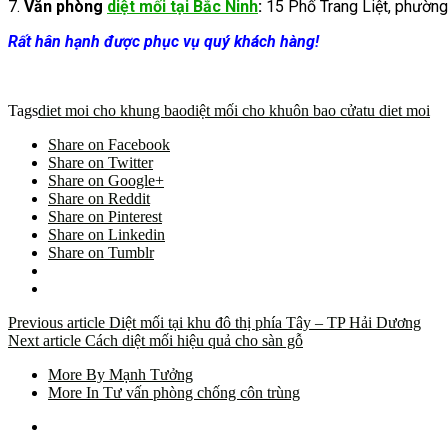
7.
Văn phòng
diệt mối tại Bắc Ninh
:
15 Phố Trang Liệt, phường 
Rất hân hạnh được phục vụ quý khách hàng!
Tags
diet moi cho khung bao
diệt mối cho khuôn bao cửa
tu diet moi
Share on Facebook
Share on Twitter
Share on Google+
Share on Reddit
Share on Pinterest
Share on Linkedin
Share on Tumblr
Previous article
Diệt mối tại khu đô thị phía Tây – TP Hải Dương
Next article
Cách diệt mối hiệu quả cho sàn gỗ
More By Mạnh Tưởng
More In Tư vấn phòng chống côn trùng