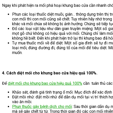
Ngay khi phát hiện ra mối phá hoại khung bao cửa cần nhanh chón
Phun các loại thuốc diệt muỗi, gián… thông dụng trên thị t
con mối thì con mối cũng sẽ chết. Tuy nhiên hãy nhớ trong 
khác và mối chúa sẽ không bị ảnh hưởng. Chúng sẽ tiếp tục
Đổ các loại vật liệu như dân gian truyền miệng: Một số gi
mọt gỗ chứ không có hiệu quả với mối. Chúng chỉ làm mối
không hề biết. Đến khi phát hiện trở lại thì khung bao đã 
Tự mua thuốc mối về để diệt: Một số gia đình sẽ tự đi m
loại mối, đúng đường đi, đúng tổ của mối để tiêu diệt.
muốn.
4. Cách diệt mối cho khung bao cửa hiệu quả 100%.
Để
diệt mối cho khung bao cửa hiệu quả 100%
cần tuân thủ các
Khảo sát, đánh giá tình trạng ổ mối: Mục đích để xác định 
Đặt mồi nhử: đặt mồi nhử để dẫn dụ mối tại vị trí thích 
vào ăn mồi.
Phun thuốc gây bệnh dịch cho mối
: Sau thời gian dẫn dụ
mà sẽ gây chết từ từ. Trong thời gian đó các con mối nhiễ