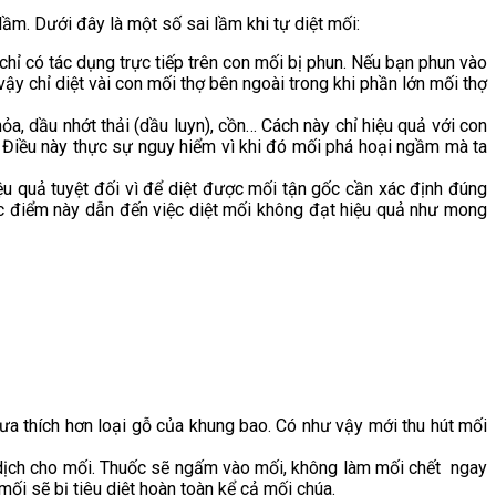
lầm. Dưới đây là một số sai lầm khi tự diệt mối:
 chỉ có tác dụng trực tiếp trên con mối bị phun. Nếu bạn phun vào
ậy chỉ diệt vài con mối thợ bên ngoài trong khi phần lớn mối thợ
a, dầu nhớt thải (dầu luyn), cồn… Cách này chỉ hiệu quả với con
. Điều này thực sự nguy hiểm vì khi đó mối phá hoại ngầm mà ta
ệu quả tuyệt đối vì để diệt được mối tận gốc cần xác định đúng
ặc điểm này dẫn đến việc diệt mối không đạt hiệu quả như mong
 ưa thích hơn loại gỗ của khung bao. Có như vậy mới thu hút mối
 dịch cho mối. Thuốc sẽ ngấm vào mối, không làm mối chết ngay
ối sẽ bị tiêu diệt hoàn toàn kể cả mối chúa.