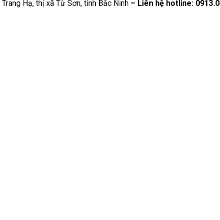
Trang Hạ, thị xã Từ Sơn, tỉnh Bắc Ninh
– Liên hệ hotline: 0913.0