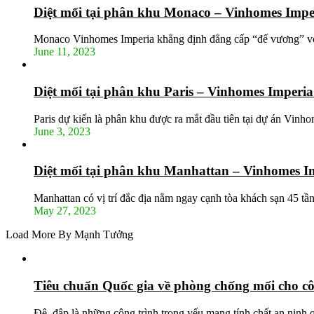
Diệt mối tại phân khu Monaco – Vinhomes Impe
Monaco Vinhomes Imperia khẳng định đẳng cấp “đế vương” vớ
June 11, 2023
Diệt mối tại phân khu Paris – Vinhomes Imperi
Paris dự kiến là phân khu được ra mắt đầu tiên tại dự án Vin
June 3, 2023
Diệt mối tại phân khu Manhattan – Vinhomes I
Manhattan có vị trí đắc địa nằm ngay cạnh tòa khách sạn 45 tầ
May 27, 2023
Load More By Mạnh Tưởng
Tiêu chuẩn Quốc gia về phòng chống mối cho cô
Đê, đập là những công trình trọng yếu mang tính chất an ninh 