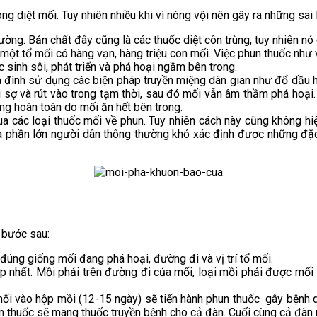
g diệt mối. Tuy nhiên nhiều khi vì nóng vội nên gây ra những sai 
rường. Bản chất đây cũng là các thuốc diệt côn trùng, tuy nhiên nó
một tổ mối có hàng vạn, hàng triệu con mối. Việc phun thuốc như v
 sinh sôi, phát triển và phá hoại ngầm bên trong.
a đình sử dụng các biện pháp truyền miệng dân gian như đổ dầu hỏ
 sợ và rút vào trong tạm thời, sau đó mối vẫn âm thầm phá hoại
hỏng hoàn toàn do mối ăn hết bên trong.
ua các loại thuốc mối về phun. Tuy nhiên cách này cũng không hi
 Mà phần lớn người dân thông thường khó xác định được những đ
 bước sau:
đúng giống mối đang phá hoại, đường đi và vị trí tổ mối.
hợp nhất. Mồi phải trên đường đi của mối, loại mồi phải được mối
 mối vào hộp mồi (12-15 ngày) sẽ tiến hành phun thuốc gây bệnh
m thuốc sẽ mang thuốc truyền bệnh cho cả đàn. Cuối cùng cả đàn m