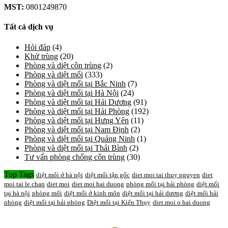
MST:
0801249870
Tất cả dịch vụ
Hỏi đáp
(4)
Khử trùng
(20)
Phòng và diệt côn trùng
(2)
Phòng và diệt mối
(333)
Phòng và diệt mối tại Bắc Ninh
(7)
Phòng và diệt mối tại Hà Nội
(24)
Phòng và diệt mối tại Hải Dương
(91)
Phòng và diệt mối tại Hải Phòng
(192)
Phòng và diệt mối tại Hưng Yên
(11)
Phòng và diệt mối tại Nam Định
(2)
Phòng và diệt mối tại Quảng Ninh
(1)
Phòng và diệt mối tại Thái Bình
(2)
Tư vấn phòng chống côn trùng
(30)
Top Tags
diệt mối ở hà nội
diệt mối tận gốc
diet moi tai thuy nguyen
diet
moi tai le chan
diet moi
diet moi hai duong
phòng mối tại hải phòng
diệt mối
tại hà nội
phòng mối
diệt mối ở kinh môn
diệt mối tại hải dương
diệt mối hải
phòng
diệt mối tại hải phòng
Diệt mối tại Kiến Thụy
diet moi o hai duong