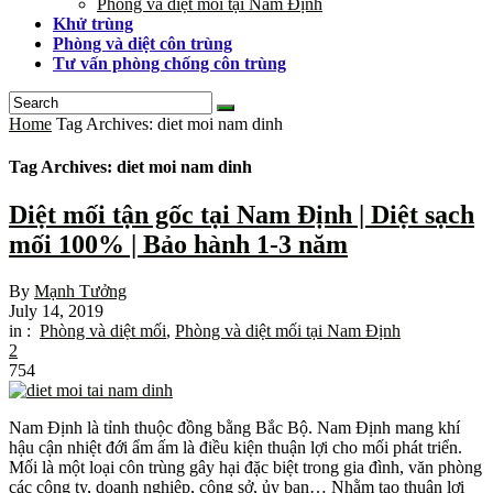
Phòng và diệt mối tại Nam Định
Khử trùng
Phòng và diệt côn trùng
Tư vấn phòng chống côn trùng
Home
Tag Archives: diet moi nam dinh
Tag Archives: diet moi nam dinh
Diệt mối tận gốc tại Nam Định | Diệt sạch
mối 100% | Bảo hành 1-3 năm
By
Mạnh Tưởng
July 14, 2019
in :
Phòng và diệt mối
,
Phòng và diệt mối tại Nam Định
2
754
Nam Định là tỉnh thuộc đồng bằng Bắc Bộ. Nam Định mang khí
hậu cận nhiệt đới ẩm ấm là điều kiện thuận lợi cho mối phát triển.
Mối là một loại côn trùng gây hại đặc biệt trong gia đình, văn phòng
các công ty, doanh nghiệp, công sở, ủy ban… Nhằm tạo thuận lợi