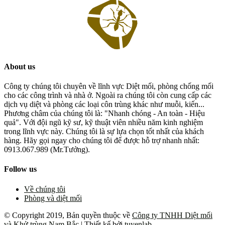
About us
Công ty chúng tôi chuyên về lĩnh vực Diệt mối, phòng chống mối
cho các công trình và nhà ở. Ngoài ra chúng tôi còn cung cấp các
dịch vụ diệt và phòng các loại côn trùng khác như muỗi, kiến...
Phương châm của chúng tôi là: "Nhanh chóng - An toàn - Hiệu
quả". Với đội ngũ kỹ sư, kỹ thuật viên nhiều năm kinh nghiệm
trong lĩnh vực này. Chúng tôi là sự lựa chọn tốt nhất của khách
hàng. Hãy gọi ngay cho chúng tôi để được hỗ trợ nhanh nhất:
0913.067.989 (Mr.Tưởng).
Follow us
Về chúng tôi
Phòng và diệt mối
© Copyright 2019, Bản quyền thuộc về
Công ty TNHH Diệt mối
và Khử trùng Nam Bắc
| Thiết kế bởi
tuyenlab