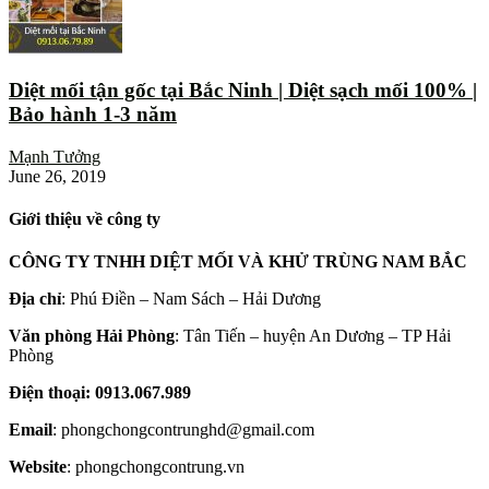
Diệt mối tận gốc tại Bắc Ninh | Diệt sạch mối 100% |
Bảo hành 1-3 năm
Mạnh Tưởng
June 26, 2019
Giới thiệu về công ty
CÔNG TY TNHH DIỆT MỐI VÀ KHỬ TRÙNG NAM BẮC
Địa chỉ
: Phú Điền – Nam Sách – Hải Dương
Văn phòng Hải Phòng
: Tân Tiến – huyện An Dương – TP Hải
Phòng
Điện thoại: 0913.067.989
Email
: phongchongcontrunghd@gmail.com
Website
: phongchongcontrung.vn