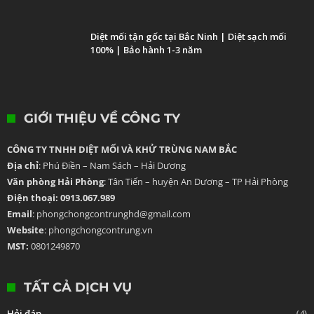
Diệt mối tận gốc tại Bắc Ninh | Diệt sạch mối
100% | Bảo hành 1-3 năm
GIỚI THIỆU VỀ CÔNG TY
CÔNG TY TNHH DIỆT MỐI VÀ KHỬ TRÙNG NAM BẮC
Địa chỉ
: Phú Điền – Nam Sách – Hải Dương
Văn phòng Hải Phòng
: Tân Tiến – huyện An Dương – TP Hải Phòng
Điện thoại: 0913.067.989
Email
: phongchongcontrunghd@gmail.com
Website
: phongchongcontrung.vn
MST:
0801249870
TẤT CẢ DỊCH VỤ
Hỏi đáp
(4)