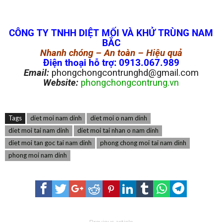
CÔNG TY TNHH DIỆT MỐI VÀ KHỬ TRÙNG NAM
BẮC
Nhanh chóng – An toàn – Hiệu quả
Điện thoại hỗ trợ: 0913.067.989
Email:
phongchongcontrunghd@gmail.com
Website:
phongchongcontrung.vn
Tags
diet moi nam dinh
diet moi o nam dinh
diet moi tai nam dinh
diet moi tai nhan o nam dinh
diet moi tan goc tai nam dinh
phong chong moi tai nam dinh
phong moi nam dinh
Previous article