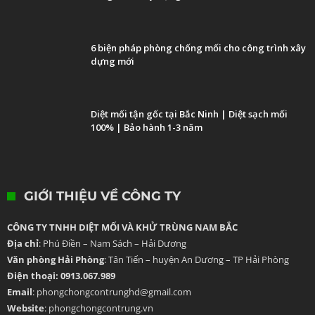
6 biện pháp phòng chống mối cho công trình xây
dựng mới
Diệt mối tận gốc tại Bắc Ninh | Diệt sạch mối
100% | Bảo hành 1-3 năm
GIỚI THIỆU VỀ CÔNG TY
CÔNG TY TNHH DIỆT MỐI VÀ KHỬ TRÙNG NAM BẮC
Địa chỉ
: Phú Điền – Nam Sách – Hải Dương
Văn phòng Hải Phòng
: Tân Tiến – huyện An Dương – TP Hải Phòng
Điện thoại: 0913.067.989
Email
: phongchongcontrunghd@gmail.com
Website
: phongchongcontrung.vn