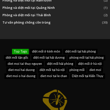
Phòng và diệt mối tại Nam Định
(2)
Phòng và diệt mối tại Quảng Ninh
(1)
Phòng và diệt mối tại Thái Bình
(2)
Tư vấn phòng chống côn trùng
(30)
Top Tags
diệt mối ở kinh môn
diệt mối tại hải phòng
diệt mối tận gốc
diệt mối tại hải dương
phòng mối tại hải phòng
diet moi tai thuy nguyen
diệt mối hải phòng
diệt mối ở hà nội
diet moi hai duong
diệt mối tại hà nội
phòng mối
diet moi
diet moi o hai duong
diet moi tai le chan
Diệt mối tại Kiến Thụy