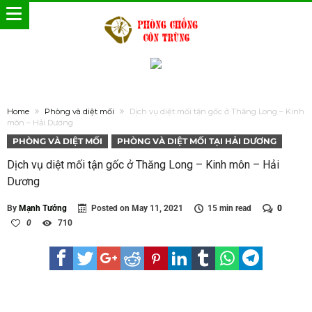
Home
Phòng và diệt mối
Dịch vụ diệt mối tận gốc ở Thăng Long – Kinh
môn – Hải Dương
PHÒNG VÀ DIỆT MỐI
PHÒNG VÀ DIỆT MỐI TẠI HẢI DƯƠNG
Dịch vụ diệt mối tận gốc ở Thăng Long – Kinh môn – Hải
Dương
By
Mạnh Tưởng
Posted on
May 11, 2021
15 min read
0
0
710