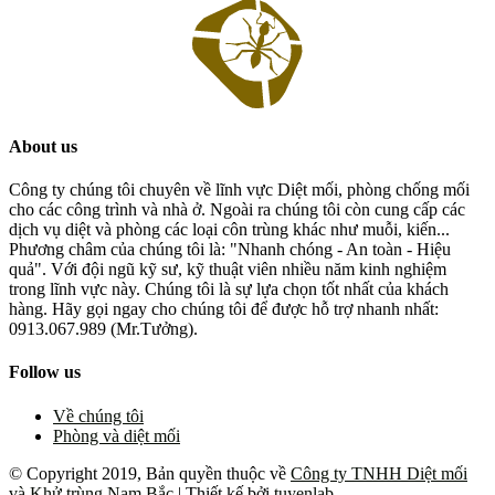
About us
Công ty chúng tôi chuyên về lĩnh vực Diệt mối, phòng chống mối
cho các công trình và nhà ở. Ngoài ra chúng tôi còn cung cấp các
dịch vụ diệt và phòng các loại côn trùng khác như muỗi, kiến...
Phương châm của chúng tôi là: "Nhanh chóng - An toàn - Hiệu
quả". Với đội ngũ kỹ sư, kỹ thuật viên nhiều năm kinh nghiệm
trong lĩnh vực này. Chúng tôi là sự lựa chọn tốt nhất của khách
hàng. Hãy gọi ngay cho chúng tôi để được hỗ trợ nhanh nhất:
0913.067.989 (Mr.Tưởng).
Follow us
Về chúng tôi
Phòng và diệt mối
© Copyright 2019, Bản quyền thuộc về
Công ty TNHH Diệt mối
và Khử trùng Nam Bắc
| Thiết kế bởi
tuyenlab