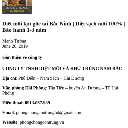
Diệt mối tận gốc tại Bắc Ninh | Diệt sạch mối 100% |
Bảo hành 1-3 năm
Mạnh Tưởng
June 26, 2019
Giới thiệu về công ty
CÔNG TY TNHH DIỆT MỐI VÀ KHỬ TRÙNG NAM BẮC
Địa chỉ
: Phú Điền – Nam Sách – Hải Dương
Văn phòng Hải Phòng
: Tân Tiến – huyện An Dương – TP Hải
Phòng
Điện thoại: 0913.067.989
Email
: phongchongcontrunghd@gmail.com
Website
: phongchongcontrung.vn