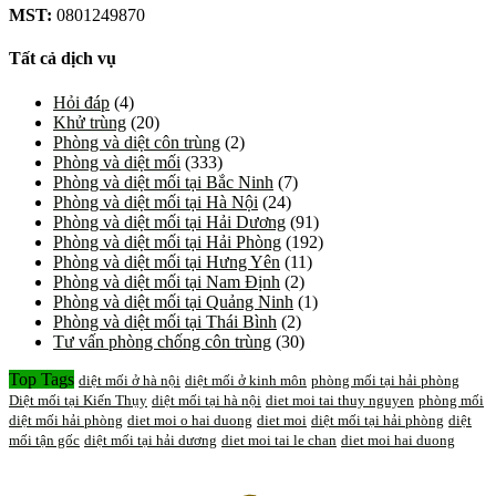
MST:
0801249870
Tất cả dịch vụ
Hỏi đáp
(4)
Khử trùng
(20)
Phòng và diệt côn trùng
(2)
Phòng và diệt mối
(333)
Phòng và diệt mối tại Bắc Ninh
(7)
Phòng và diệt mối tại Hà Nội
(24)
Phòng và diệt mối tại Hải Dương
(91)
Phòng và diệt mối tại Hải Phòng
(192)
Phòng và diệt mối tại Hưng Yên
(11)
Phòng và diệt mối tại Nam Định
(2)
Phòng và diệt mối tại Quảng Ninh
(1)
Phòng và diệt mối tại Thái Bình
(2)
Tư vấn phòng chống côn trùng
(30)
Top Tags
diệt mối ở hà nội
diệt mối ở kinh môn
phòng mối tại hải phòng
Diệt mối tại Kiến Thụy
diệt mối tại hà nội
diet moi tai thuy nguyen
phòng mối
diệt mối hải phòng
diet moi o hai duong
diet moi
diệt mối tại hải phòng
diệt
mối tận gốc
diệt mối tại hải dương
diet moi tai le chan
diet moi hai duong