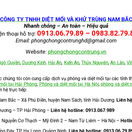
CÔNG TY TNHH DIỆT MỐI VÀ KHỬ TRÙNG NAM BẮ
Nhanh chóng – An toàn – Hiệu quả
0913.06.79.89 – 0983.82.79.
ện thoại hỗ trợ:
Email: phongchongcontrunghd@gmail.com
Website:
phongchongcontrung.vn
gô Quyền
,
Dương Kinh,
Hải An
,
Kiến An
,
Thủy Nguyên
,
An Lão
,
Vĩ
húng tôi còn cung cấp dịch vụ phòng và diệt mối tại các tỉnh t
 mối tại Hải Phòng
;
Phòng và diệt mối tại Hà Nội
;
phòng và diệt 
ên hệ trực tiếp:
Nam Bắc – Xã Phú Điền, huyện Nam Sách, tỉnh Hải Dương.
Liên h
 Dương – TP Hải Phòng –
Liên hệ hotline: 0913.067.989
– Nguyễn Cơ Thạch – Mỹ Đình 2 – Nam Từ Liêm – Hà Nội –
Hotli
ếng Đáy, TP Hạ Long, Quảng Ninh
. Liên hệ hotline: 0913.06.79.8