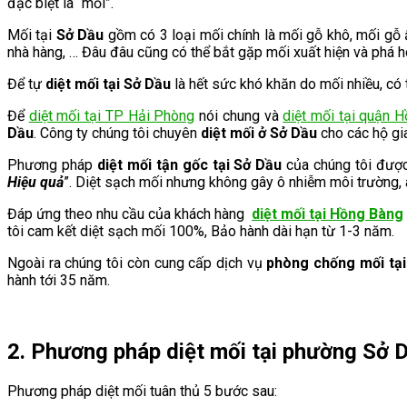
đặc biệt là “mối”.
Mối tại
Sở Dầu
gồm có 3 loại mối chính là mối gỗ khô, mối gỗ
nhà hàng, … Đâu đâu cũng có thể bắt gặp mối xuất hiện và phá ho
Để tự
diệt mối tại
Sở Dầu
là hết sức khó khăn do mối nhiều, có 
Để
diệt mối tại TP Hải Phòng
nói chung và
diệt mối tại quận 
Dầu
.
Công ty chúng tôi chuyên
diệt mối ở
Sở Dầu
cho các hộ gi
Phương pháp
diệt mối tận gốc tại
Sở Dầu
của chúng tôi đượ
Hiệu quả
”. Diệt sạch mối nhưng không gây ô nhiễm môi trường, 
Đáp ứng theo nhu cầu của khách hàng
diệt mối tại Hồng Bàng
tôi cam kết diệt sạch mối 100%, Bảo hành dài hạn từ 1-3 năm.
Ngoài ra chúng tôi còn cung cấp dịch vụ
phòng chống mối tạ
hành tới 35 năm.
2. Phương pháp diệt mối tại phường Sở 
Phương pháp diệt mối tuân thủ 5 bước sau: