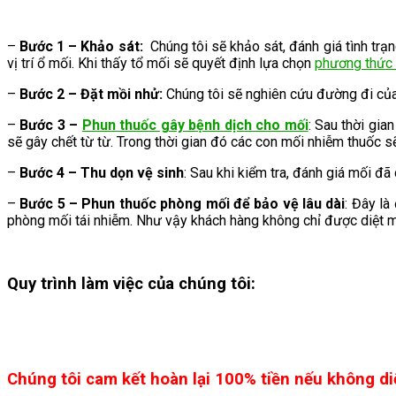
–
Bước 1 – Khảo sát:
Chúng tôi sẽ khảo sát, đánh giá tình trạn
vị trí ổ mối. Khi thấy tổ mối sẽ quyết định lựa chọn
phương thức 
–
Bước 2 – Đặt mồi nhử:
Chúng tôi sẽ nghiên cứu đường đi của 
–
Bước 3 –
Phun thuốc gây bệnh dịch cho mối
: Sau thời gi
sẽ gây chết từ từ. Trong thời gian đó các con mối nhiễm thuốc s
–
Bước 4 – Thu dọn vệ sinh
: Sau khi kiểm tra, đánh giá mối đã
–
Bước 5 – Phun thuốc phòng mối để bảo vệ lâu dài
: Đây là
phòng mối tái nhiễm. Như vậy khách hàng không chỉ được diệt 
Quy trình làm việc của chúng tôi:
Chúng tôi cam kết hoàn lại 100% tiền nếu không di