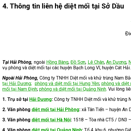
4. Thông tin liên hệ diệt mối tại Sở Dầu
Đi
Tại Hải Phòng,
ngoài
Hồng Bàng
,
Đồ Sơn
,
Lê Chân
,
An Dương
,
N
vụ phòng và diệt mối tại
các huyện Bạch Long Vĩ, huyện Cát Hải.
Ngoài Hải Phòng,
Công ty TNHH Diệt mối và khử trùng Nam Bắc c
tại Hải Dương
;
phòng và diệt mối tại Hưng Yên
;
phòng và diệt
mối tại Nam Định
;
phòng và diệt mối tại Quảng Ninh
. Vui lòng li
1. Trụ sở tại
Hải Dương
:
Công ty TNHH Diệt mối và khử trùng 
2.
Văn phòng
diệt mối tại Hải Phòng
:
xã Tân Tiến – huyện An
3.
Văn phòng
diệt mối tại Hà Nội
:
1518 – Tòa nhà CT5 / DN3 
4. Văn phòng
diệt mối tại Quảng Ninh
:
Tổ 4, khu 6, phường Gi