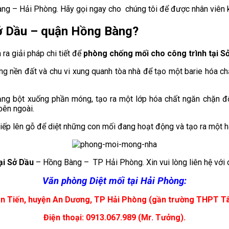
g – Hải Phòng. Hãy gọi ngay cho chúng tôi để được nhân viên k
ở Dầu
– quận Hồng Bàng?
ra giải pháp chi tiết để
phòng chống mối cho công trình tại
S
nền đất và chu vi xung quanh tòa nhà để tạo một barie hóa chất 
g bột xuống phần móng, tạo ra một lớp hóa chất ngăn chặn đối
bên ngoài.
iếp lên gỗ để diệt những con mối đang hoạt động và tạo ra một 
ại
Sở Dầu
– Hồng Bàng – TP Hải Phòng. Xin vui lòng liên hệ với 
Văn phòng Diệt mối tại Hải Phòng:
n Tiến, huyện An Dương, TP Hải Phòng (gần trường THPT T
Điện thoại: 0913.067.989 (Mr. Tưởng).