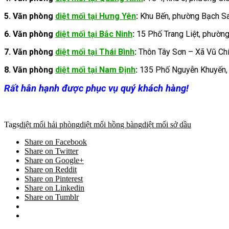
5.
Văn phòng
diệt mối tại Hưng Yên
:
Khu Bến, phường Bạch Sa
6. Văn phòng
diệt mối tại Bắc Ninh
:
15 Phố Trang Liệt, phường 
7. Văn phòng
diệt mối tại Thái Bình
:
Thôn Tây Sơn – Xã Vũ Chí
8. Văn phòng
diệt mối tại Nam Định
:
135 Phố Nguyễn Khuyến, 
Rất hân hạnh được phục vụ quý khách hàng!
Tags
diệt mối hải phòng
diệt mối hồng bàng
diệt mối sở dầu
Share on Facebook
Share on Twitter
Share on Google+
Share on Reddit
Share on Pinterest
Share on Linkedin
Share on Tumblr