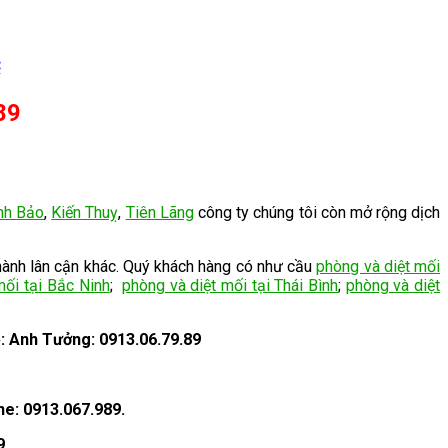
C
89
nh Bảo
,
Kiến Thuỵ
,
Tiên Lãng
công ty chúng tôi còn mở rộng dịch
hành lân cận khác. Quý khách hàng có như cầu
phòng và diệt mối
mối tại Bắc Ninh
;
phòng và diệt mối tại Thái Bình
;
phòng và diệt
ệ: Anh Tưởng: 0913.06.79.89
ne: 0913.067.989.
9