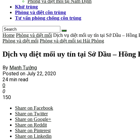
Phòng và diệt mối tại Nam Định
Khử trùng
Phòng và diệt côn trùng
Tư vấn phòng chống côn trùng
Home
Phòng và diệt mối
Dịch vụ diệt mối uy tín tại Sở Dầu – Hồng
Phòng và diệt mối
Phòng và diệt mối tại Hải Phòng
Dịch vụ diệt mối uy tín tại Sở Dầu – Hồng
By
Mạnh Tưởng
Posted on
July 22, 2020
24 min read
0
0
150
Share on Facebook
Share on Twitter
Share on Google+
Share on Reddit
Share on Pinterest
Share on Linkedin