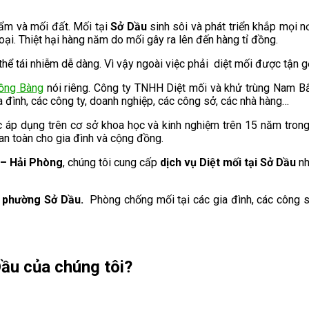
 ẩm và mối đất. Mối tại
Sở Dầu
sinh sôi và phát triển khắp mọi nơ
ại. Thiệt hại hàng năm do mối gây ra lên đến hàng tỉ đồng.
thể tái nhiễm dễ dàng. Vì vậy ngoài việc phải diệt mối được tận 
Hồng Bàng
nói riêng. Công ty TNHH Diệt mối và khử trùng Nam B
a đình, các công ty, doanh nghiệp, các công sở, các nhà hàng…
c áp dụng trên cơ sở khoa học và kinh nghiệm trên 15 năm tron
an toàn cho gia đình và cộng đồng.
– Hải Phòng
, chúng tôi cung cấp
d
ịch vụ Diệt mối tại
Sở Dầu
nh
i phường
Sở Dầu
.
Phòng chống mối tại các gia đình, các công s
Dầu của chúng tôi?