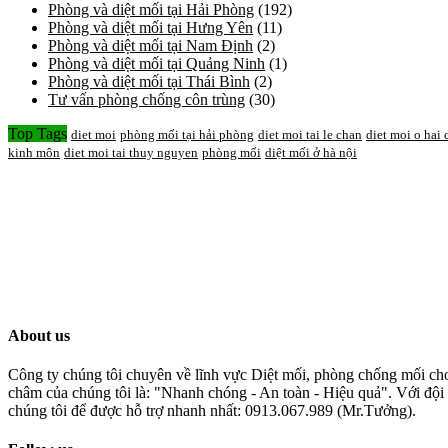
Phòng và diệt mối tại Hải Phòng
(192)
Phòng và diệt mối tại Hưng Yên
(11)
Phòng và diệt mối tại Nam Định
(2)
Phòng và diệt mối tại Quảng Ninh
(1)
Phòng và diệt mối tại Thái Bình
(2)
Tư vấn phòng chống côn trùng
(30)
Top Tags
diet moi
phòng mối tại hải phòng
diet moi tai le chan
diet moi o hai
kinh môn
diet moi tai thuy nguyen
phòng mối
diệt mối ở hà nội
About us
Công ty chúng tôi chuyên về lĩnh vực Diệt mối, phòng chống mối cho 
châm của chúng tôi là: "Nhanh chóng - An toàn - Hiệu quả". Với đội 
chúng tôi để được hỗ trợ nhanh nhất: 0913.067.989 (Mr.Tưởng).