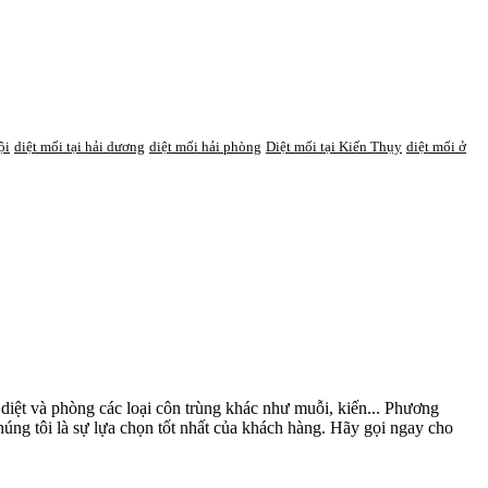
ội
diệt mối tại hải dương
diệt mối hải phòng
Diệt mối tại Kiến Thụy
diệt mối ở
diệt và phòng các loại côn trùng khác như muỗi, kiến... Phương
úng tôi là sự lựa chọn tốt nhất của khách hàng. Hãy gọi ngay cho