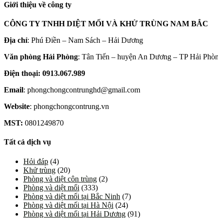
Giới thiệu về công ty
CÔNG TY TNHH DIỆT MỐI VÀ KHỬ TRÙNG NAM BẮC
Địa chỉ
: Phú Điền – Nam Sách – Hải Dương
Văn phòng Hải Phòng
: Tân Tiến – huyện An Dương – TP Hải Phò
Điện thoại: 0913.067.989
Email
: phongchongcontrunghd@gmail.com
Website
: phongchongcontrung.vn
MST:
0801249870
Tất cả dịch vụ
Hỏi đáp
(4)
Khử trùng
(20)
Phòng và diệt côn trùng
(2)
Phòng và diệt mối
(333)
Phòng và diệt mối tại Bắc Ninh
(7)
Phòng và diệt mối tại Hà Nội
(24)
Phòng và diệt mối tại Hải Dương
(91)