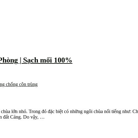
 Phòng | Sạch mối 100%
ng chống côn trùng
gôi chùa lớn nhỏ. Trong đó đặc biệt có những ngôi chùa nổi tiếng n
ân đất Cảng. Do vậy, …