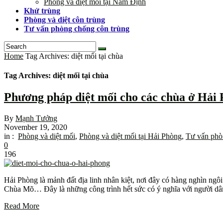
Phòng và diệt mối tại Nam Định
Khử trùng
Phòng và diệt côn trùng
Tư vấn phòng chống côn trùng
Home
Tag Archives: diệt mối tại chùa
Tag Archives: diệt mối tại chùa
Phương pháp diệt mối cho các chùa ở Hải
By
Mạnh Tưởng
November 19, 2020
in :
Phòng và diệt mối
,
Phòng và diệt mối tại Hải Phòng
,
Tư vấn phò
0
196
Hải Phòng là mảnh đất địa linh nhân kiệt, nơi đây có hàng nghìn n
Chùa Mõ… Đây là những công trình hết sức có ý nghĩa với người d
Read More