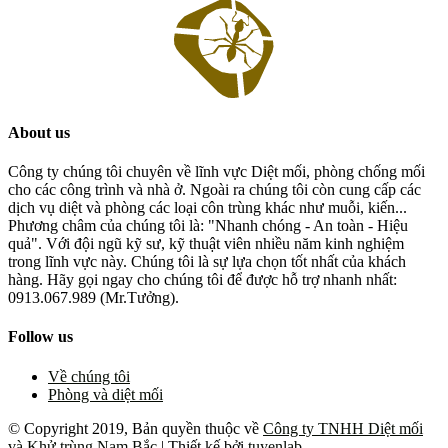
About us
Công ty chúng tôi chuyên về lĩnh vực Diệt mối, phòng chống mối
cho các công trình và nhà ở. Ngoài ra chúng tôi còn cung cấp các
dịch vụ diệt và phòng các loại côn trùng khác như muỗi, kiến...
Phương châm của chúng tôi là: "Nhanh chóng - An toàn - Hiệu
quả". Với đội ngũ kỹ sư, kỹ thuật viên nhiều năm kinh nghiệm
trong lĩnh vực này. Chúng tôi là sự lựa chọn tốt nhất của khách
hàng. Hãy gọi ngay cho chúng tôi để được hỗ trợ nhanh nhất:
0913.067.989 (Mr.Tưởng).
Follow us
Về chúng tôi
Phòng và diệt mối
© Copyright 2019, Bản quyền thuộc về
Công ty TNHH Diệt mối
và Khử trùng Nam Bắc
| Thiết kế bởi
tuyenlab