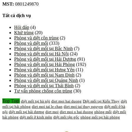
MST:
0801249870
Tất cả dịch vụ
Hỏi đáp
(4)
Khử trùng
(20)
Phòng và diệt côn trùng
(2)
Phòng và diệt mối
(333)
Phòng và diệt mối tại Bắc Ninh
(7)
Phòng và diệt mối tại Hà Nội
(24)
Phòng và diệt mối tại Hải Dương
(91)
Phòng và diệt mối tại Hải Phòng
(192)
Phòng và diệt mối tại Hưng Yên
(11)
Phòng và diệt mối tại Nam Định
(2)
Phòng và diệt mối tại Quảng Ninh
(1)
Phòng và diệt mối tại Thái Bình
(2)
Tư vấn phòng chống côn trùng
(30)
Top Tags
diệt mối tại hà nội
diet moi hai duong
Diệt mối tại Kiến Thụy
diệt
mối tại hải phòng
diet moi tai le chan
diet moi tai thuy nguyen
diệt mối ở hà
nội
diệt mối tại hải dương
diet moi
diet moi o hai duong
phòng mối
diệt mối
hải phòng
diệt mối ở kinh môn
diệt mối tận gốc
phòng mối tại hải phòng