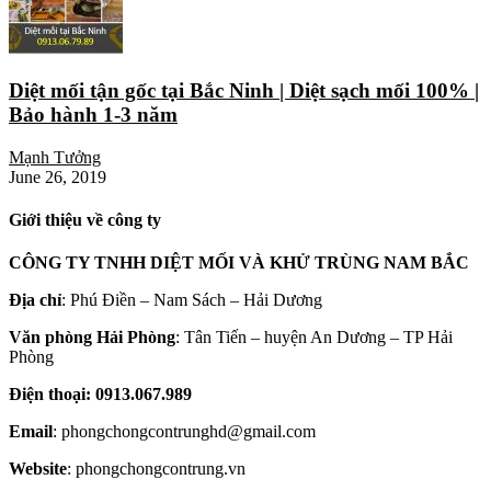
Diệt mối tận gốc tại Bắc Ninh | Diệt sạch mối 100% |
Bảo hành 1-3 năm
Mạnh Tưởng
June 26, 2019
Giới thiệu về công ty
CÔNG TY TNHH DIỆT MỐI VÀ KHỬ TRÙNG NAM BẮC
Địa chỉ
: Phú Điền – Nam Sách – Hải Dương
Văn phòng Hải Phòng
: Tân Tiến – huyện An Dương – TP Hải
Phòng
Điện thoại: 0913.067.989
Email
: phongchongcontrunghd@gmail.com
Website
: phongchongcontrung.vn