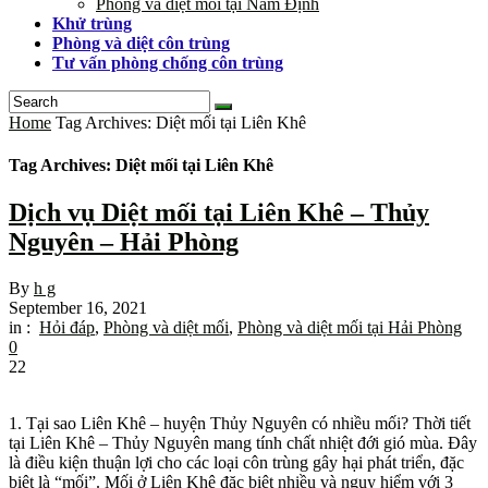
Phòng và diệt mối tại Nam Định
Khử trùng
Phòng và diệt côn trùng
Tư vấn phòng chống côn trùng
Home
Tag Archives: Diệt mối tại Liên Khê
Tag Archives: Diệt mối tại Liên Khê
Dịch vụ Diệt mối tại Liên Khê – Thủy
Nguyên – Hải Phòng
By
h g
September 16, 2021
in :
Hỏi đáp
,
Phòng và diệt mối
,
Phòng và diệt mối tại Hải Phòng
0
22
1. Tại sao Liên Khê – huyện Thủy Nguyên có nhiều mối? Thời tiết
tại Liên Khê – Thủy Nguyên mang tính chất nhiệt đới gió mùa. Đây
là điều kiện thuận lợi cho các loại côn trùng gây hại phát triển, đặc
biệt là “mối”. Mối ở Liên Khê đặc biệt nhiều và nguy hiểm với 3