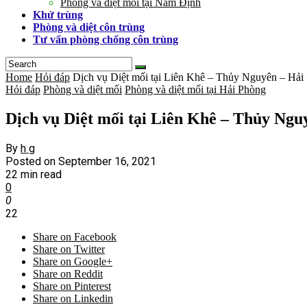
Phòng và diệt mối tại Nam Định
Khử trùng
Phòng và diệt côn trùng
Tư vấn phòng chống côn trùng
Home
Hỏi đáp
Dịch vụ Diệt mối tại Liên Khê – Thủy Nguyên – Hải
Hỏi đáp
Phòng và diệt mối
Phòng và diệt mối tại Hải Phòng
Dịch vụ Diệt mối tại Liên Khê – Thủy Ngu
By
h g
Posted on
September 16, 2021
22 min read
0
0
22
Share on Facebook
Share on Twitter
Share on Google+
Share on Reddit
Share on Pinterest
Share on Linkedin