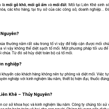
h là
mối gỗ khô
,
mối gỗ ẩm
và
mối đất
. Mối tại Liên Khê
sinh sô
 hóa, các kho hàng, tại trụ sở của các công sở, doanh nghiệp…. Đ
 Nguyên?
húa thường nằm rất sâu trong tổ vì vậy để tiếp cận được mối ch
úa vì vậy không thể diệt sạch tổ mối. Một phương pháp tối ưu để
 chúa. Từ đó sẽ hủy diệt toàn bộ cả tổ mối.
ên nghiệp?
i khuyến cáo khách hàng không nên tự phòng và diệt mối. Việc t
huyên nghiệp với kinh nghiệm lâu năm, thiết bị hiện đại, thuốc đ
Liên Khê
– Thủy Nguyên
?
n cơ sở khoa học và kinh nghiệm lâu năm. Công ty chúng tôi sử