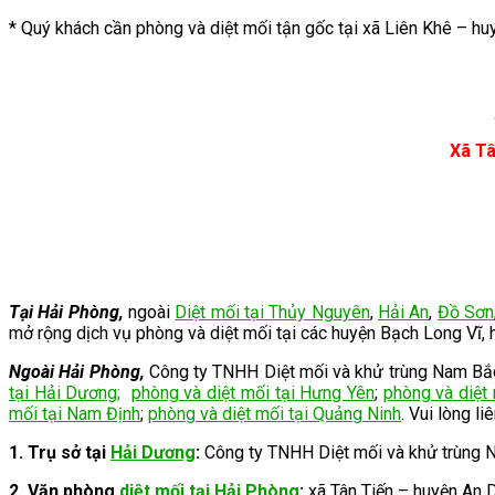
* Quý khách cần phòng và diệt mối tận gốc tại xã Liên Khê – h
Xã Tâ
Tại Hải Phòng,
ngoài
Diệt mối tại Thủy Nguyên
,
Hải An
,
Đồ Sơn
mở rộng dịch vụ phòng và diệt mối tại
các huyện Bạch Long Vĩ, h
Ngoài Hải Phòng,
Công ty TNHH Diệt mối và khử trùng Nam Bắc c
tại Hải Dương
;
phòng và diệt mối tại Hưng Yên
;
phòng và diệt
mối tại Nam Định
;
phòng và diệt mối tại Quảng Ninh
. Vui lòng li
1. Trụ sở tại
Hải Dương
:
Công ty TNHH Diệt mối và khử trùng 
2.
Văn phòng
diệt mối tại Hải Phòng
:
xã Tân Tiến – huyện An