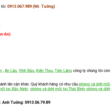
 tôi:
0913.067.989 (Mr. Tưởng)
C
ân An)
n
,
An Lão
,
Vĩnh Bảo
,
Kiến Thuỵ
,
Tiên Lãng
công ty chúng tôi còn
hành lân cận khác. Quý khách hàng có như cầu
phòng và diệt mối
mối tại Bắc Ninh
;
phòng và diệt mối tại Thái Bình
;
phòng và diệt
ệ: Anh Tưởng: 0913.06.79.89