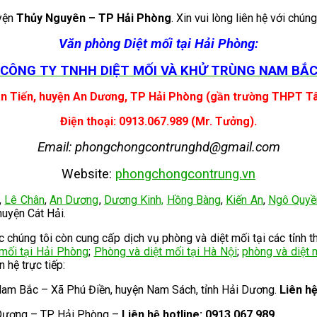
uyện
Thủy Nguyên – TP Hải Phòng
. Xin vui lòng liên hệ với chúng
Văn phòng Diệt mối tại Hải Phòng:
CÔNG TY TNHH DIỆT MỐI VÀ KHỬ TRÙNG NAM BẮ
n Tiến, huyện An Dương, TP Hải Phòng (gần trường THPT T
Điện thoại: 0913.067.989 (Mr. Tưởng).
Email: phongchongcontrunghd@gmail.com
Website:
phongchongcontrung.vn
,
Lê Chân
,
An Dương
,
Dương Kinh,
Hồng Bàng
,
Kiến An
,
Ngô Quyề
uyện Cát Hải.
húng tôi còn cung cấp dịch vụ phòng và diệt mối tại các tỉnh t
 mối tại Hải Phòng
;
Phòng và diệt mối tại Hà Nội
;
phòng và diệt 
ên hệ trực tiếp:
Nam Bắc – Xã Phú Điền, huyện Nam Sách, tỉnh Hải Dương.
Liên h
 Dương – TP Hải Phòng –
Liên hệ hotline: 0913.067.989