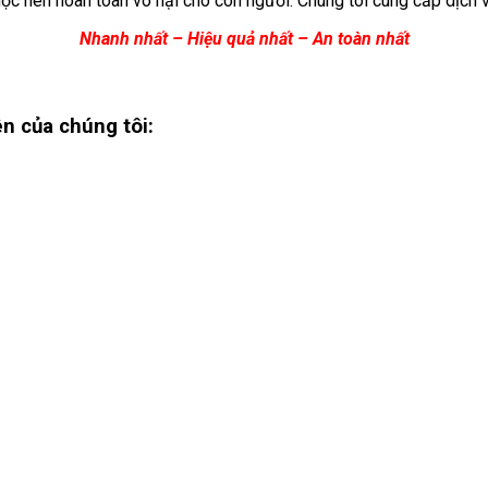
học nên hoàn toàn vô hại cho con người. Chúng tôi cung cấp dịch
Nhanh nhất – Hiệu quả nhất – An toàn nhất
ên
của chúng tôi: