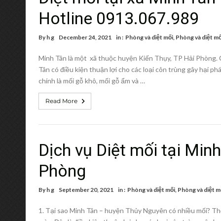
Hotline 0913.067.989
By
h g
December 24, 2021
in :
Phòng và diệt mối
,
Phòng và diệt mố
Minh Tân là một xã thuộc huyện Kiến Thụy, TP Hải Phòng.
Tân có điều kiện thuận lợi cho các loại côn trùng gây hại phát
chính là mối gỗ khô, mối gỗ ẩm và …
Read More
Dịch vụ Diệt mối tại Min
Phòng
By
h g
September 20, 2021
in :
Phòng và diệt mối
,
Phòng và diệt m
1. Tại sao Minh Tân – huyện Thủy Nguyên có nhiều mối? Thờ