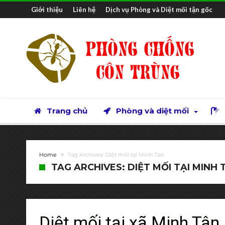
Giới thiệu
Liên hệ
Dịch vụ Phòng và Diệt mối tận gốc
Trang chủ
Phòng và diệt mối
Home
Tag Archives: Diệt mối tại Minh Tân
TAG ARCHIVES: DIỆT MỐI TẠI MINH 
Diệt mối tại xã Minh Tân