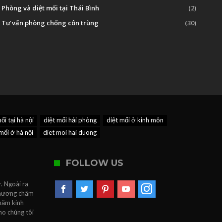
Phòng và diệt mối tại Thái Bình
(2)
Tư vấn phòng chống côn trùng
(30)
ối tại hà nội
diệt mối hải phòng
diệt mối ở kinh môn
mối ở hà nội
diet moi hai duong
FOLLOW US
. Ngoài ra
 Phương châm
 năm kinh
ho chúng tôi