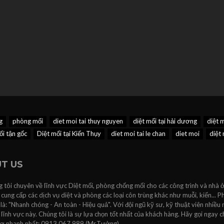
g
phòng mối
diet moi tai thuy nguyen
diệt mối tại hải dương
diệt m
ối tận gốc
Diệt mối tại Kiến Thụy
diet moi tai le chan
diet moi
diệt 
T US
 tôi chuyên về lĩnh vực Diệt mối, phòng chống mối cho các công trình và nhà ở
 cung cấp các dịch vụ diệt và phòng các loại côn trùng khác như muỗi, kiến...
 là: "Nhanh chóng - An toàn - Hiệu quả". Với đội ngũ kỹ sư, kỹ thuật viên nhiều
lĩnh vực này. Chúng tôi là sự lựa chọn tốt nhất của khách hàng. Hãy gọi ngay c
rợ nhanh nhất: 0913.067.989 (Mr.Tưởng).