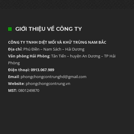
GIỚI THIỆU VỀ CÔNG TY
CÔNG TY TNHH DIỆT MỐI VÀ KHỬ TRÙNG NAM BẮC
Địa chỉ
: Phú Điền – Nam Sách – Hải Dương
Văn phòng Hải Phòng
: Tân Tiến – huyện An Dương – TP Hải
Phòng
Điện thoại: 0913.067.989
Email
: phongchongcontrunghd@gmail.com
Website
: phongchongcontrung.vn
MST:
0801249870