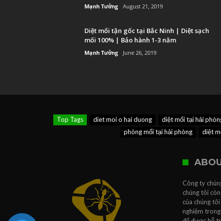
Mạnh Tưởng
August 21, 2019
Diệt mối tận gốc tại Bắc Ninh | Diệt sạch
mối 100% | Bảo hành 1-3 năm
Mạnh Tưởng
June 26, 2019
Top Tags
diet moi o hai duong
diệt mối tại hải phòn
phòng mối tại hải phòng
diệt m
ABOU
Công ty chúng
chúng tôi còn
của chúng tôi
nghiệm trong 
để được hỗ t