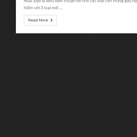
mùa. Đây là điều kiện thuận lợi cho các loại côn trùng gây hạ
hiểm với 3 loại mối …
Read More