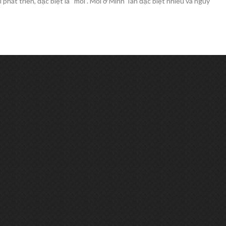
i phát triển, đặc biệt là “mối”. Mối ở Minh Tân đặc biệt nhiều và nguy