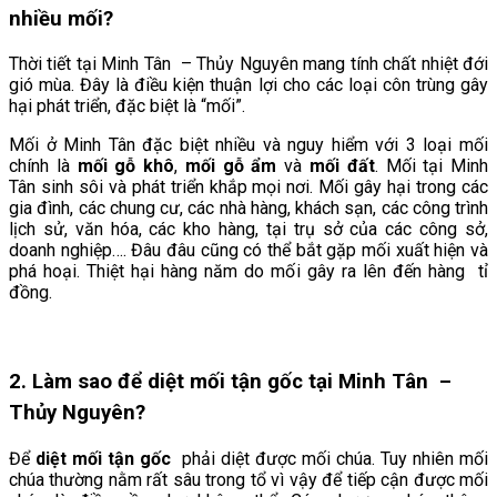
nhiều mối?
Thời tiết tại Minh Tân
– Thủy Nguyên mang tính chất nhiệt đới
gió mùa. Đây là điều kiện thuận lợi cho các loại côn trùng gây
hại phát triển, đặc biệt là “mối”.
Mối ở Minh Tân đặc biệt nhiều và nguy hiểm với 3 loại mối
chính là
mối gỗ khô
,
mối gỗ ẩm
và
mối đất
. Mối tại Minh
Tân
sinh sôi và phát triển khắp mọi nơi. Mối gây hại trong các
gia đình, các chung cư, các nhà hàng, khách sạn, các công trình
lịch sử, văn hóa, các kho hàng, tại trụ sở của các công sở,
doanh nghiệp…. Đâu đâu cũng có thể bắt gặp mối xuất hiện và
phá hoại. Thiệt hại hàng năm do mối gây ra lên đến hàng tỉ
đồng.
2. Làm sao để diệt mối tận gốc tại Minh Tân
–
Thủy Nguyên?
Để
diệt mối tận gốc
phải diệt được mối chúa. Tuy nhiên mối
chúa thường nằm rất sâu trong tổ vì vậy để tiếp cận được mối