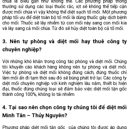
chúa là điều gần như không thể. Các phương pháp thông
thường sử dụng các loại thuốc rắc, xịt sẽ không thể tiếp cận
được mối chúa vì vậy không thể diệt sạch tổ mối. Một phương
pháp tối ưu để diệt toàn bộ tổ mối là dùng thuốc gây dịch bệnh
cho mối. Thuốc sẽ lây nhiễm từ con mối này sang con mối kia
và lây sang cả mối chúa. Từ đó sẽ hủy diệt toàn bộ cả tổ mối.
3. Nên tự phòng và diệt mối hay thuê công ty
chuyên nghiệp?
Với những khó khăn trong công tác phòng và diệt mối. Chúng
tôi khuyến cáo khách hàng không nên tự phòng và diệt mối.
Việc tự phòng và diệt mối không đúng cách, đúng thuốc chỉ
làm mối ẩn đi tạm thời sau đó sẽ bùng phát trở lại. Các công ty
diệt mối chuyên nghiệp với kinh nghiệm lâu năm, thiết bị hiện
đại, thuốc đúng chủng loại sẽ đảm bảo việc diệt mối tận gốc
thành công 100%, không lo tái nhiễm.
4. Tại sao nên chọn công ty chúng tôi để diệt mối
Minh Tân
– Thủy Nguyên
?
Phương pháp diệt mối tận gốc của chúng tôi được áp dụng