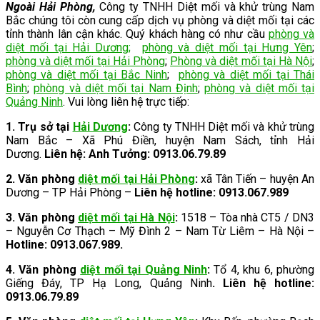
Ngoài Hải Phòng,
Công ty TNHH Diệt mối và khử trùng Nam
Bắc chúng tôi còn cung cấp dịch vụ phòng và diệt mối tại các
tỉnh thành lân cận khác. Quý khách hàng có như cầu
phòng và
diệt mối tại Hải Dương
;
phòng và diệt mối tại Hưng Yên
;
phòng và diệt mối tại Hải Phòng
;
Phòng và diệt mối tại Hà Nội
;
phòng và diệt mối tại Bắc Ninh
;
phòng và diệt mối tại Thái
Bình
;
phòng và diệt mối tại Nam Định
;
phòng và diệt mối tại
Quảng Ninh
. Vui lòng liên hệ trực tiếp:
1. Trụ sở tại
Hải Dương
:
Công ty TNHH Diệt mối và khử trùng
Nam Bắc – Xã Phú Điền, huyện Nam Sách, tỉnh Hải
Dương.
Liên hệ: Anh Tưởng: 0913.06.79.89
2.
Văn phòng
diệt mối tại Hải Phòng
:
xã Tân Tiến – huyện An
Dương – TP Hải Phòng –
Liên hệ hotline: 0913.067.989
3.
Văn phòng
diệt mối tại Hà Nội
:
1518 – Tòa nhà CT5 / DN3
– Nguyễn Cơ Thạch – Mỹ Đình 2 – Nam Từ Liêm – Hà Nội –
Hotline: 0913.067.989.
4. Văn phòng
diệt mối tại Quảng Ninh
:
Tổ 4, khu 6, phường
Giếng Đáy, TP Hạ Long, Quảng Ninh
. Liên hệ hotline:
0913.06.79.89