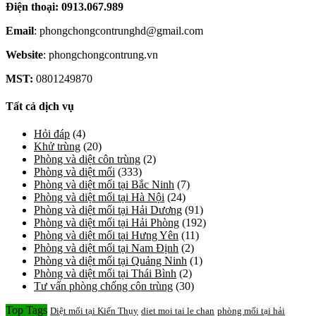
Điện thoại: 0913.067.989
Email
: phongchongcontrunghd@gmail.com
Website
: phongchongcontrung.vn
MST:
0801249870
Tất cả dịch vụ
Hỏi đáp
(4)
Khử trùng
(20)
Phòng và diệt côn trùng
(2)
Phòng và diệt mối
(333)
Phòng và diệt mối tại Bắc Ninh
(7)
Phòng và diệt mối tại Hà Nội
(24)
Phòng và diệt mối tại Hải Dương
(91)
Phòng và diệt mối tại Hải Phòng
(192)
Phòng và diệt mối tại Hưng Yên
(11)
Phòng và diệt mối tại Nam Định
(2)
Phòng và diệt mối tại Quảng Ninh
(1)
Phòng và diệt mối tại Thái Bình
(2)
Tư vấn phòng chống côn trùng
(30)
Top Tags
Diệt mối tại Kiến Thụy
diet moi tai le chan
phòng mối tại hải