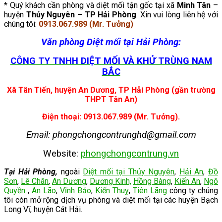
* Quý khách cần phòng và diệt mối tận gốc tại xã
Minh Tân
–
huyện
Thủy Nguyên – TP Hải Phòng
. Xin vui lòng liên hệ với
chúng tôi:
0913.067.989 (Mr. Tưởng)
Văn phòng Diệt mối tại Hải Phòng:
CÔNG TY TNHH DIỆT MỐI VÀ KHỬ TRÙNG NAM
BẮC
Xã Tân Tiến, huyện An Dương, TP Hải Phòng (gần trường
THPT Tân An)
Điện thoại: 0913.067.989 (Mr. Tưởng).
Email: phongchongcontrunghd@gmail.com
Website:
phongchongcontrung.vn
Tại Hải Phòng,
ngoài
Diệt mối tại Thủy Nguyên
,
Hải An
,
Đồ
Sơn
,
Lê Chân
,
An Dương
,
Dương Kinh,
Hồng Bàng
,
Kiến An
,
Ngô
Quyền
,
An Lão
,
Vĩnh Bảo
,
Kiến Thuỵ
,
Tiên Lãng
công ty chúng
tôi còn mở rộng dịch vụ phòng và diệt mối tại
các huyện Bạch
Long Vĩ, huyện Cát Hải.