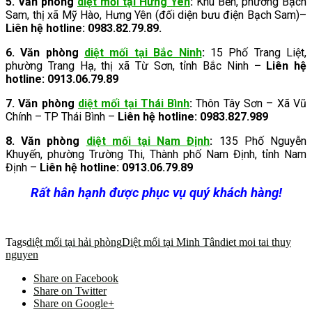
5.
Văn phòng
diệt mối tại Hưng Yên
:
Khu Bến, phường Bạch
Sam, thị xã Mỹ Hào, Hưng Yên (đối diện bưu điện Bạch Sam)–
Liên hệ hotline: 0983.82.79.89.
6. Văn phòng
diệt mối tại Bắc Ninh
:
15 Phố Trang Liệt,
phường Trang Hạ, thị xã Từ Sơn, tỉnh Bắc Ninh
– Liên hệ
hotline: 0913.06.79.89
7. Văn phòng
diệt mối tại Thái Bình
:
Thôn Tây Sơn – Xã Vũ
Chính – TP Thái Bình –
Liên hệ hotline: 0983.827.989
8. Văn phòng
diệt mối tại Nam Định
:
135 Phố Nguyễn
Khuyến, phường Trường Thi, Thành phố Nam Định, tỉnh Nam
Định –
Liên hệ hotline: 0913.06.79.89
Rất hân hạnh được phục vụ quý khách hàng!
Tags
diệt mối tại hải phòng
Diệt mối tại Minh Tân
diet moi tai thuy
nguyen
Share on Facebook
Share on Twitter
Share on Google+