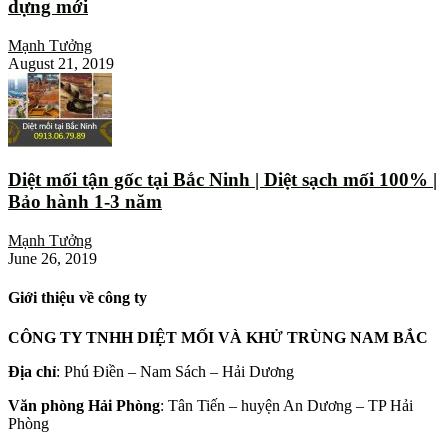
dựng mới
Mạnh Tưởng
August 21, 2019
Diệt mối tận gốc tại Bắc Ninh | Diệt sạch mối 100% |
Bảo hành 1-3 năm
Mạnh Tưởng
June 26, 2019
Giới thiệu về công ty
CÔNG TY TNHH DIỆT MỐI VÀ KHỬ TRÙNG NAM BẮC
Địa chỉ
: Phú Điền – Nam Sách – Hải Dương
Văn phòng Hải Phòng
: Tân Tiến – huyện An Dương – TP Hải
Phòng