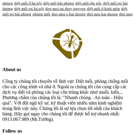
phòng
diệt mối ở hà nội
diệt mối hải phòng
diệt mối tận gốc
diệt mối tại hải
dương
diệt mối tại hà nội
diet moi tai thuy nguyen
diệt mối ở kinh môn
diệt
mối tại hải phòng
phòng mối
diet moi o hai duong
diet moi hai duong
diet moi
About us
Công ty chúng tôi chuyên về lĩnh vực Diệt mối, phòng chống mối
cho các công trình và nhà ở. Ngoài ra chúng tôi còn cung cấp các
dịch vụ diệt và phòng các loại côn trùng khác như muỗi, kiến...
Phương châm của chúng tôi là: "Nhanh chóng - An toàn - Hiệu
quả". Với đội ngũ kỹ sư, kỹ thuật viên nhiều năm kinh nghiệm
trong lĩnh vực này. Chúng tôi là sự lựa chọn tốt nhất của khách
hàng. Hãy gọi ngay cho chúng tôi để được hỗ trợ nhanh nhất:
0913.067.989 (Mr.Tưởng).
Follow us